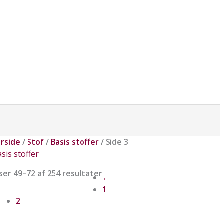
orside
/
Stof
/
Basis stoffer
/ Side 3
sis stoffer
ser 49–72 af 254 resultater
←
1
2