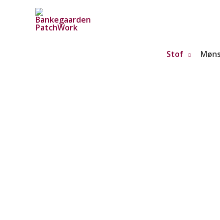
Gå
til
indholdet
Stof
Møns