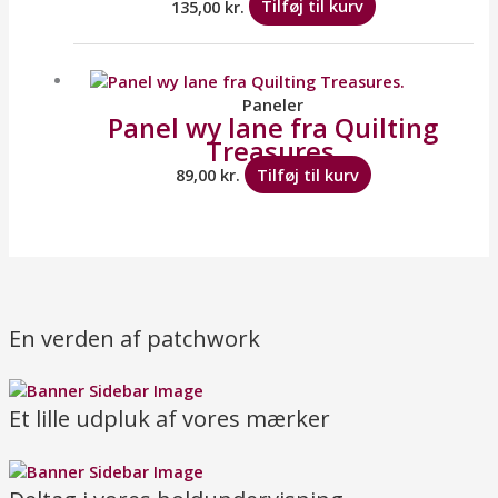
135,00
kr.
Tilføj til kurv
Paneler
Panel wy lane fra Quilting
Treasures.
89,00
kr.
Tilføj til kurv
En verden af patchwork
Et lille udpluk af vores mærker