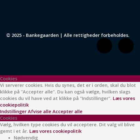
© 2025 - Bankegaarden | Alle rettigheder forbeholdes.
F
I
a
n
c
s
Cookies
e
t
Vi serverer cookies. Hvis du synes, det er i orden, skal du blot
klikke på "Accepter alle". Du kan også vælge, hvilken slags
cookies du vil have ved at klikke på "Indstillinger".
Læs vores
b
a
cookiepolitik
Indstillinger
Afvise alle
Accepter alle
o
g
Cookies
Vælg, hvilken type cookies du vil acceptere. Dit valg vil blive
gemt i et år.
Læs vores cookiepolitik
o
r
Nødvendig