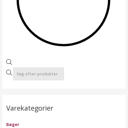
a
r
c
h
Varekategorier
Bøger