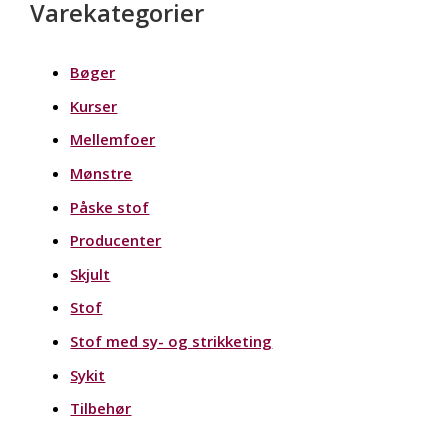
Varekategorier
Bøger
Kurser
Mellemfoer
Mønstre
Påske stof
Producenter
Skjult
Stof
Stof med sy- og strikketing
Sykit
Tilbehør