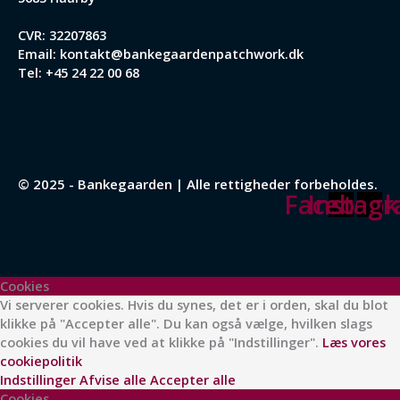
CVR: 32207863
Email:
kontakt@bankegaardenpatchwork.dk
Tel:
+45 24 22 00 68
© 2025 - Bankegaarden | Alle rettigheder forbeholdes.
Facebook
Instag
Cookies
Vi serverer cookies. Hvis du synes, det er i orden, skal du blot
klikke på "Accepter alle". Du kan også vælge, hvilken slags
cookies du vil have ved at klikke på "Indstillinger".
Læs vores
cookiepolitik
Indstillinger
Afvise alle
Accepter alle
Cookies