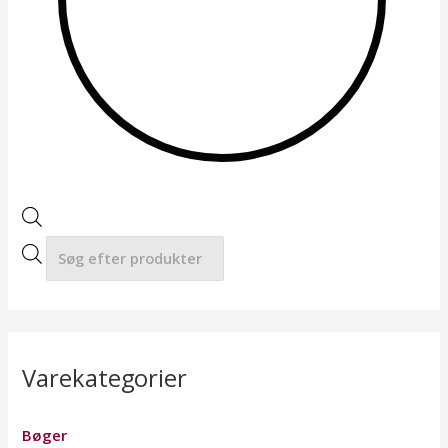
a
r
c
h
Varekategorier
Bøger