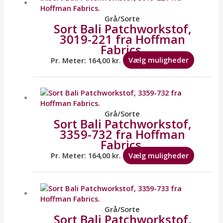
har
flere
Grå/Sorte
Sort Bali Patchworkstof,
variante
3019-221 fra Hoffman
Mulighe
Fabrics.
kan
vælges
Pr. Meter:
164,00
kr.
Vælg muligheder
på
varesid
Dette
vare
har
flere
Grå/Sorte
Sort Bali Patchworkstof,
variante
3359-732 fra Hoffman
Mulighe
Fabrics.
kan
vælges
Pr. Meter:
164,00
kr.
Vælg muligheder
på
varesid
Dette
vare
har
flere
Grå/Sorte
Sort Bali Patchworkstof,
variante