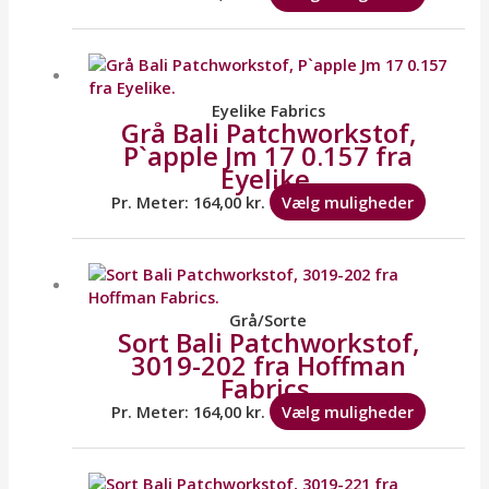
vælges
på
Dette
varesid
vare
har
flere
Eyelike Fabrics
Grå Bali Patchworkstof,
variante
P`apple Jm 17 0.157 fra
Mulighe
Eyelike.
kan
vælges
Pr. Meter:
164,00
kr.
Vælg muligheder
på
varesid
Dette
vare
har
flere
Grå/Sorte
Sort Bali Patchworkstof,
variante
3019-202 fra Hoffman
Mulighe
Fabrics.
kan
vælges
Pr. Meter:
164,00
kr.
Vælg muligheder
på
varesid
Dette
vare