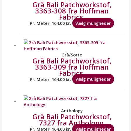
Grå Bali Patchworkstof,
variante
3363-308 fra Hoffman
Mulighe
Fabrics.
kan
vælges
Pr. Meter:
164,00
kr.
Vælg muligheder
på
varesid
Dette
vare
har
flere
Grå/Sorte
Grå Bali Patchworkstof,
variante
3363-309 fra Hoffman
Mulighe
Fabrics.
kan
vælges
Pr. Meter:
164,00
kr.
Vælg muligheder
på
varesid
Dette
vare
har
flere
Anthology
Grå Bali Patchworkstof,
variante
7327 fra Anthology.
Mulighe
kan
Pr. Meter:
164,00
kr.
Vælg muligheder