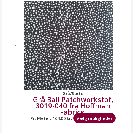
vare
har
flere
variante
Mulighe
kan
vælges
på
varesid
Grå/Sorte
Grå Bali Patchworkstof,
3019-040 fra Hoffman
Fabrics.
Pr. Meter:
164,00
kr.
Vælg muligheder
Dette