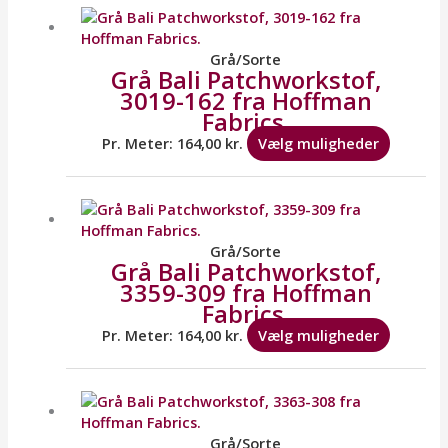
vare
har
flere
Grå/Sorte
Grå Bali Patchworkstof,
variante
3019-162 fra Hoffman
Mulighe
Fabrics.
kan
vælges
Pr. Meter:
164,00
kr.
Vælg muligheder
på
varesid
Dette
vare
har
flere
Grå/Sorte
Grå Bali Patchworkstof,
variante
3359-309 fra Hoffman
Mulighe
Fabrics.
kan
vælges
Pr. Meter:
164,00
kr.
Vælg muligheder
på
varesid
Dette
vare
har
flere
Grå/Sorte