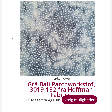
vare
har
flere
variante
Mulighe
kan
vælges
på
varesid
Grå/Sorte
Grå Bali Patchworkstof,
3019-132 fra Hoffman
Fabrics.
Pr. Meter:
164,00
kr.
Vælg muligheder
Dette