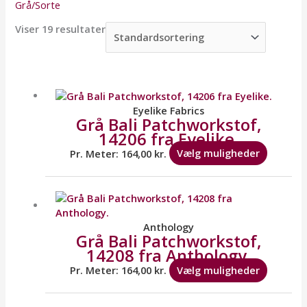
Grå/Sorte
Viser 19 resultater
Dette
vare
har
Eyelike Fabrics
Grå Bali Patchworkstof,
flere
14206 fra Eyelike.
variante
Mulighe
Pr. Meter:
164,00
kr.
Vælg muligheder
kan
vælges
Dette
på
vare
varesid
har
flere
Anthology
Grå Bali Patchworkstof,
variante
14208 fra Anthology.
Mulighe
kan
Pr. Meter:
164,00
kr.
Vælg muligheder
vælges
på
Dette