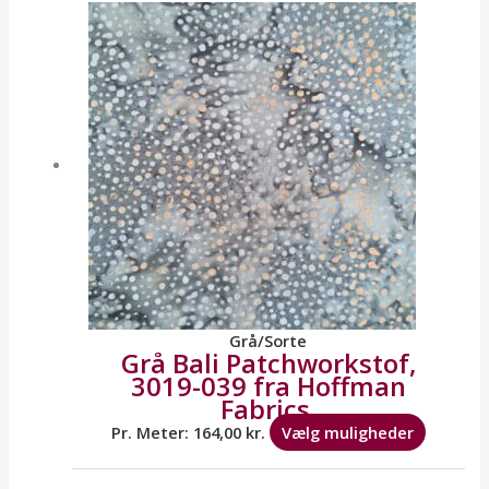
varesid
vare
har
flere
variante
Mulighe
kan
vælges
på
varesid
Grå/Sorte
Grå Bali Patchworkstof,
3019-039 fra Hoffman
Fabrics.
Pr. Meter:
164,00
kr.
Vælg muligheder
Dette