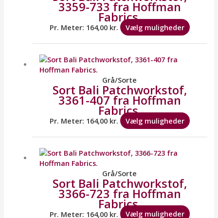
3359-733 fra Hoffman
Mulighe
Fabrics.
kan
vælges
Pr. Meter:
164,00
kr.
Vælg muligheder
på
varesid
Dette
vare
har
flere
Grå/Sorte
Sort Bali Patchworkstof,
variante
3361-407 fra Hoffman
Mulighe
Fabrics.
kan
vælges
Pr. Meter:
164,00
kr.
Vælg muligheder
på
varesid
Dette
vare
har
flere
Grå/Sorte
Sort Bali Patchworkstof,
variante
3366-723 fra Hoffman
Mulighe
Fabrics.
kan
vælges
Pr. Meter:
164,00
kr.
Vælg muligheder