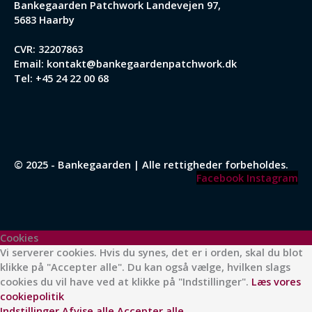
Bankegaarden Patchwork
Landevejen 97,
5683 Haarby
CVR: 32207863
Email:
kontakt@bankegaardenpatchwork.dk
Tel:
+45 24 22 00 68
© 2025 - Bankegaarden | Alle rettigheder forbeholdes.
Facebook
Instagram
Cookies
Vi serverer cookies. Hvis du synes, det er i orden, skal du blot
klikke på "Accepter alle". Du kan også vælge, hvilken slags
cookies du vil have ved at klikke på "Indstillinger".
Læs vores
cookiepolitik
Indstillinger
Afvise alle
Accepter alle