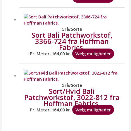
på
varesid
Dette
vare
har
flere
Grå/Sorte
Sort Bali Patchworkstof,
variante
3366-724 fra Hoffman
Mulighe
Fabrics.
kan
vælges
Pr. Meter:
164,00
kr.
Vælg muligheder
på
varesid
Dette
vare
har
flere
Grå/Sorte
Sort/Hvid Bali
variante
Patchworkstof, 3022-812 fra
Mulighe
Hoffman Fabrics.
kan
vælges
Pr. Meter:
164,00
kr.
Vælg muligheder
på
varesid