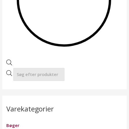
a
r
c
h
Varekategorier
Bøger