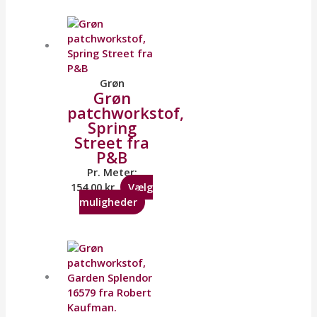
Grøn
Grøn
patchworkstof,
Spring
Street fra
P&B
Pr. Meter:
154,00
kr.
Vælg
muligheder