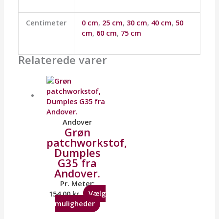
Centimeter
0 cm
,
25 cm
,
30 cm
,
40 cm
,
50
cm
,
60 cm
,
75 cm
Relaterede varer
Andover
Grøn
patchworkstof,
Dumples
G35 fra
Andover.
Pr. Meter:
154,00
kr.
Vælg
muligheder