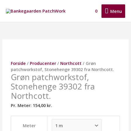
Gå
Menu
til
0
Menu
indholdet
Grøn
Dette
Dette
Dette
patchworkstof,
vare
vare
vare
Stonehenge
har
har
har
39302
flere
flere
flere
fra
varianter.
varianter.
varianter.
Northcott.
Mulighederne
Mulighederne
Mulighederne
antal
kan
kan
kan
Forside
/
Producenter
/
Northcott
/ Grøn
vælges
vælges
vælges
patchworkstof, Stonehenge 39302 fra Northcott.
på
på
på
Grøn patchworkstof,
varesiden
varesiden
varesiden
Stonehenge 39302 fra
Northcott.
Pr. Meter:
154,00
kr.
Meter