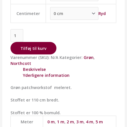
Ryd
Centimeter
Tilføj til kurv
Varenummer (SKU):
N/A
Kategorier:
Grøn
,
Northcott
Beskrivelse
Yderligere information
Grøn patchworkstof meleret.
Stoffet er 110 cm bredt.
Stoffet er 100 % bomuld.
Meter
0 m
,
1 m
,
2 m
,
3 m
,
4 m
,
5 m