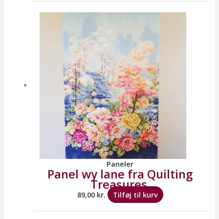
Paneler
Panel wy lane fra Quilting
Treasures.
89,00
kr.
Tilføj til kurv
Dette