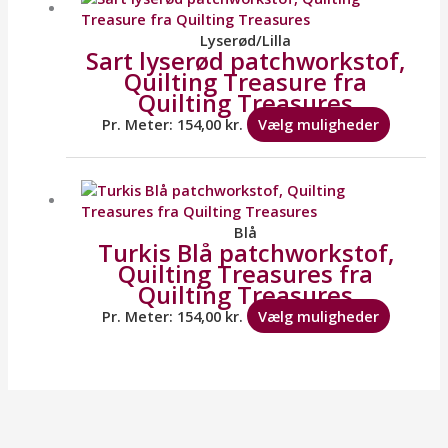
har
flere
Lyserød/Lilla
Sart lyserød patchworkstof,
variante
Quilting Treasure fra
Mulighe
Quilting Treasures
kan
vælges
Pr. Meter:
154,00
kr.
Vælg muligheder
på
varesid
Dette
vare
har
flere
Blå
Turkis Blå patchworkstof,
variante
Quilting Treasures fra
Mulighe
Quilting Treasures
kan
vælges
Pr. Meter:
154,00
kr.
Vælg muligheder
på
varesid