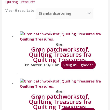
Quilting Treasures
Viser 9 resultater
Dette
vare
har
flere
Grøn
Grøn patchworkstof,
variante
Quilting Treasures fra
Mulighe
Quilting Treasures.
kan
vælges
Pr. Meter:
154,00
kr.
Vælg muligheder
på
varesid
Dette
vare
har
flere
Grøn
Grøn patchworkstof,
variante
Quilting Treasures fra
Mulighe
Quilting Treasures.
kan