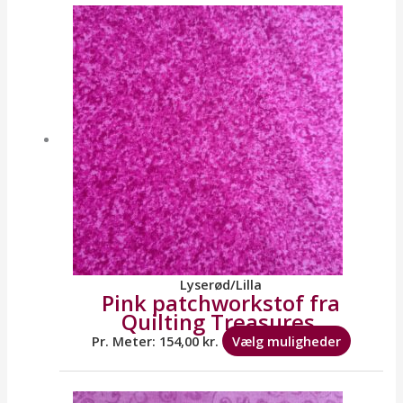
vare
har
flere
variante
Mulighe
kan
vælges
på
varesid
Lyserød/Lilla
Pink patchworkstof fra
Quilting Treasures.
Pr. Meter:
154,00
kr.
Vælg muligheder
Dette
vare