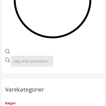
a
r
c
h
Varekategorier
Bøger