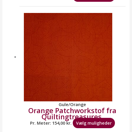
Dette
vare
har
flere
variante
Mulighe
kan
vælges
på
varesid
Gule/Orange
Orange Patchworkstof fra
Quiltingtreasures.
Pr. Meter:
154,00
kr.
Vælg muligheder