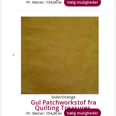
vælges
Pr. Meter:
154,00
kr.
Vælg muligheder
på
varesid
Dette
vare
har
flere
variante
Mulighe
kan
vælges
på
varesid
Gule/Orange
Gul Patchworkstof fra
Quilting Treasures.
Pr. Meter:
154,00
kr.
Vælg muligheder