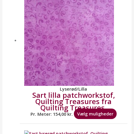
har
flere
variante
Mulighe
kan
vælges
på
varesid
Lyserød/Lilla
Sart lilla patchworkstof,
Quilting Treasures fra
Quilting Treasures.
Pr. Meter:
154,00
kr.
Vælg muligheder
Dette
vare