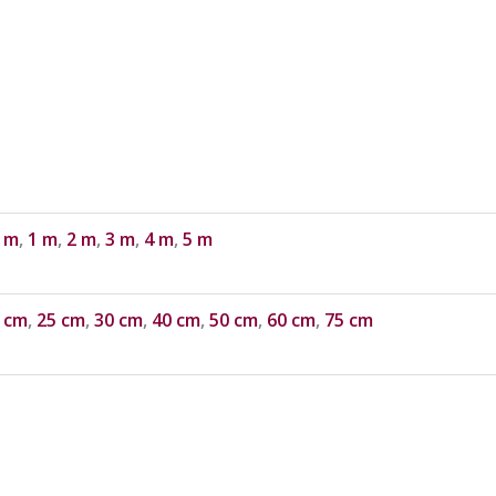
 m
,
1 m
,
2 m
,
3 m
,
4 m
,
5 m
 cm
,
25 cm
,
30 cm
,
40 cm
,
50 cm
,
60 cm
,
75 cm