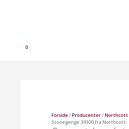
0
Grøn
patchworkstof,
Stonegenge
39300
fra
Forside
/
Producenter
/
Northcott
Northcott.
Stonegenge 39300 fra Northcott.
antal