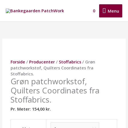
Gå
Menu
til
0
Menu
indholdet
Grøn
Dette
Dette
Dette
patchworkstof,
vare
vare
vare
Quilters
har
har
har
Coordinates
flere
flere
flere
fra
varianter.
varianter.
varianter.
Stoffabrics.
Mulighederne
Mulighederne
Mulighederne
antal
kan
kan
kan
Forside
/
Producenter
/
Stoffabrics
/ Grøn
vælges
vælges
vælges
patchworkstof, Quilters Coordinates fra
på
på
på
Stoffabrics.
varesiden
varesiden
varesiden
Grøn patchworkstof,
Quilters Coordinates fra
Stoffabrics.
Pr. Meter:
154,00
kr.