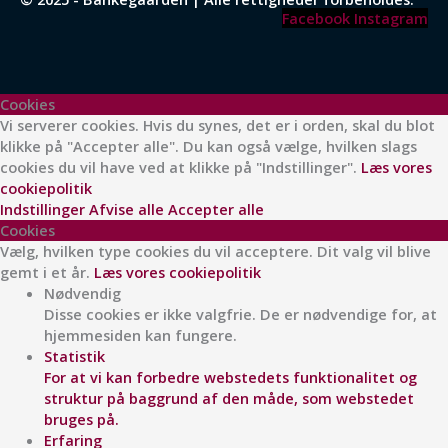
Facebook
Instagram
Cookies
Vi serverer cookies. Hvis du synes, det er i orden, skal du blot
klikke på "Accepter alle". Du kan også vælge, hvilken slags
cookies du vil have ved at klikke på "Indstillinger".
Læs vores
cookiepolitik
Indstillinger
Afvise alle
Accepter alle
Cookies
Vælg, hvilken type cookies du vil acceptere. Dit valg vil blive
gemt i et år.
Læs vores cookiepolitik
Nødvendig
Disse cookies er ikke valgfrie. De er nødvendige for, at
hjemmesiden kan fungere.
Statistik
For at vi kan forbedre webstedets funktionalitet og
struktur på baggrund af den måde, som webstedet
bruges på.
Erfaring