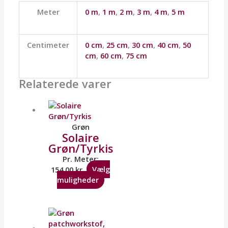
Meter
0 m
,
1 m
,
2 m
,
3 m
,
4 m
,
5 m
Centimeter
0 cm
,
25 cm
,
30 cm
,
40 cm
,
50
cm
,
60 cm
,
75 cm
Relaterede varer
Grøn
Solaire
Grøn/Tyrkis
Pr. Meter:
154,00
kr.
Vælg
muligheder