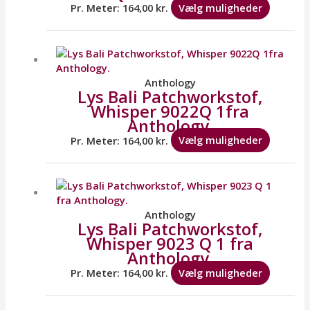
kan
Pr. Meter:
164,00
kr.
Vælg muligheder
vælges
på
Dette
varesid
vare
har
flere
Anthology
Lys Bali Patchworkstof,
variante
Whisper 9022Q 1fra
Mulighe
Anthology.
kan
vælges
Pr. Meter:
164,00
kr.
Vælg muligheder
på
varesid
Dette
vare
har
flere
Anthology
Lys Bali Patchworkstof,
variante
Whisper 9023 Q 1 fra
Mulighe
Anthology.
kan
vælges
Pr. Meter:
164,00
kr.
Vælg muligheder
på
varesid
Dette