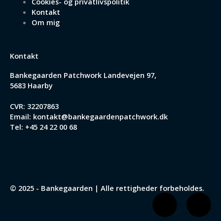
Cookies- og privatlivspolitik
Kontakt
Om mig
Kontakt
Bankegaarden Patchwork
Landevejen 97,
5683 Haarby
CVR: 32207863
Email:
kontakt@bankegaardenpatchwork.dk
Tel:
+45 24 22 00 68
© 2025 - Bankegaarden | Alle rettigheder forbeholdes.
F
I