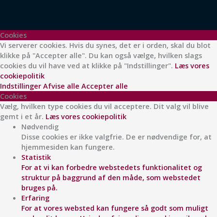
a
n
c
s
Cookies
e
t
Vi serverer cookies. Hvis du synes, det er i orden, skal du blot
klikke på "Accepter alle". Du kan også vælge, hvilken slags
cookies du vil have ved at klikke på "Indstillinger".
Læs vores
b
a
cookiepolitik
Indstillinger
Afvise alle
Accepter alle
o
g
Cookies
Vælg, hvilken type cookies du vil acceptere. Dit valg vil blive
gemt i et år.
Læs vores cookiepolitik
o
r
Nødvendig
Disse cookies er ikke valgfrie. De er nødvendige for, at
k
a
hjemmesiden kan fungere.
Statistik
For at vi kan forbedre webstedets funktionalitet og
struktur på baggrund af den måde, som webstedet
bruges på.
Erfaring
For at vores websted kan fungere så godt som muligt