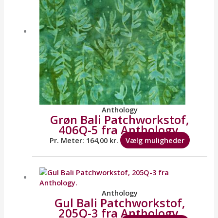
Mulighe
kan
vælges
på
varesid
Anthology
Grøn Bali Patchworkstof,
406Q-5 fra Anthology.
Pr. Meter:
164,00
kr.
Vælg muligheder
Dette
vare
har
flere
Anthology
Gul Bali Patchworkstof,
variante
205Q-3 fra Anthology.
Mulighe