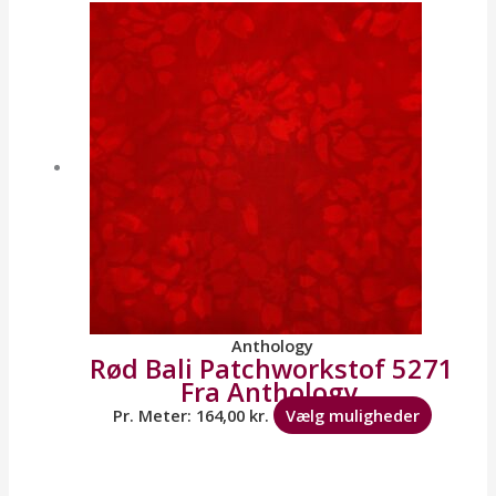
vare
har
flere
variante
Mulighe
kan
vælges
på
varesid
Anthology
Rød Bali Patchworkstof 5271
Fra Anthology.
Pr. Meter:
164,00
kr.
Vælg muligheder