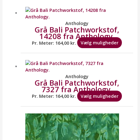
på
Dette
varesid
vare
har
flere
Anthology
Grå Bali Patchworkstof,
variante
14208 fra Anthology.
Mulighe
kan
Pr. Meter:
164,00
kr.
Vælg muligheder
vælges
på
Dette
varesid
vare
har
flere
Anthology
Grå Bali Patchworkstof,
variante
7327 fra Anthology.
Mulighe
kan
Pr. Meter:
164,00
kr.
Vælg muligheder
vælges
på
Dette
varesid
vare
har
flere
variante