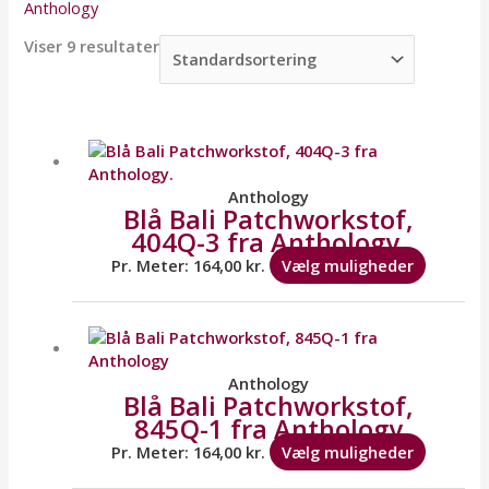
Anthology
Viser 9 resultater
Dette
vare
har
flere
Anthology
Blå Bali Patchworkstof,
variante
404Q-3 fra Anthology.
Mulighe
kan
Pr. Meter:
164,00
kr.
Vælg muligheder
vælges
på
Dette
varesid
vare
har
flere
Anthology
Blå Bali Patchworkstof,
variante
845Q-1 fra Anthology
Mulighe
kan
Pr. Meter:
164,00
kr.
Vælg muligheder
vælges