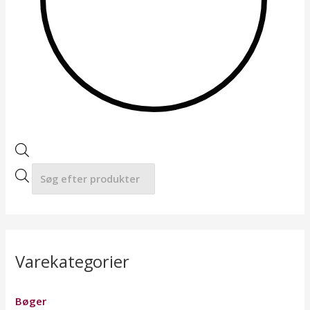
a
r
c
h
Varekategorier
Bøger