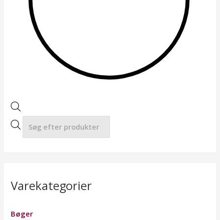
a
r
c
h
Varekategorier
Bøger