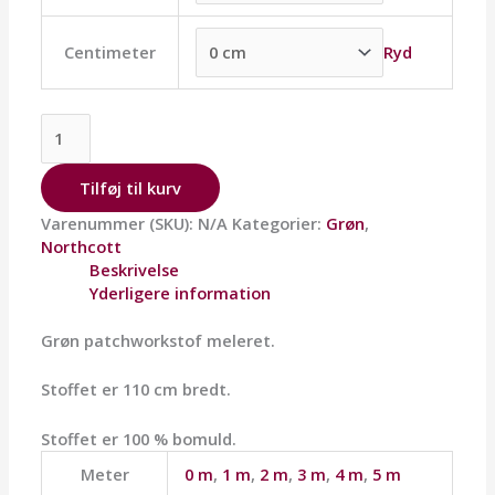
Ryd
Centimeter
Tilføj til kurv
Varenummer (SKU):
N/A
Kategorier:
Grøn
,
Northcott
Beskrivelse
Yderligere information
Grøn patchworkstof meleret.
Stoffet er 110 cm bredt.
Stoffet er 100 % bomuld.
Meter
0 m
,
1 m
,
2 m
,
3 m
,
4 m
,
5 m