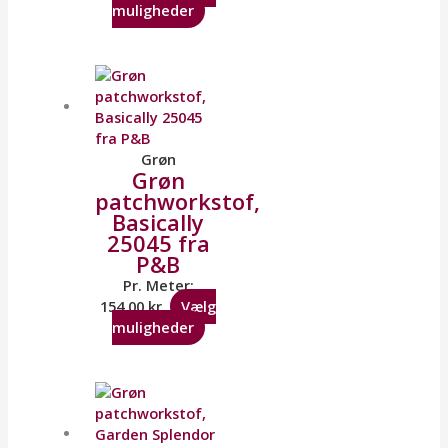
muligheder
Grøn
Grøn
patchworkstof,
Basically
25045 fra
P&B
Pr. Meter:
154,00
kr.
Vælg
muligheder