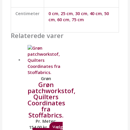
Centimeter
0 cm
,
25 cm
,
30 cm
,
40 cm
,
50
cm
,
60 cm
,
75 cm
Relaterede varer
Grøn
Grøn
patchworkstof,
Quilters
Coordinates
fra
Stoffabrics.
Pr. Meter:
154,00
kr.
Vælg