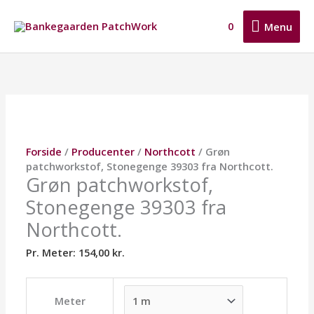
Gå
Menu
til
0
Menu
indholdet
Grøn
Dette
Dette
Dette
patchworkstof,
vare
vare
vare
Stonegenge
har
har
har
39303
flere
flere
flere
fra
varianter.
varianter.
varianter.
Northcott.
Mulighederne
Mulighederne
Mulighederne
antal
kan
kan
kan
Forside
/
Producenter
/
Northcott
/ Grøn
vælges
vælges
vælges
patchworkstof, Stonegenge 39303 fra Northcott.
på
på
på
Grøn patchworkstof,
varesiden
varesiden
varesiden
Stonegenge 39303 fra
Northcott.
Pr. Meter:
154,00
kr.
Meter