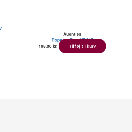
Auenties
Poppins Bag AT 617
198,00
kr.
Tilføj til kurv