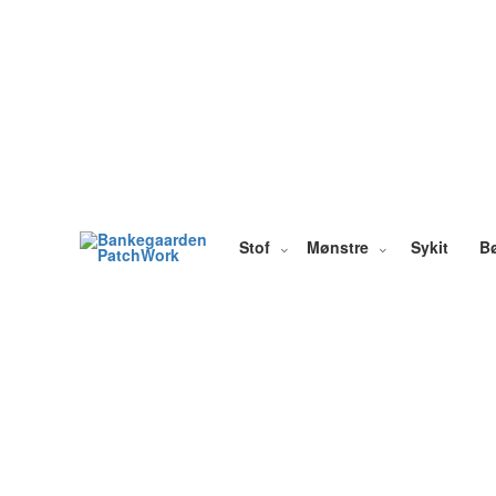
Gå
til
indholdet
Stof
Mønstre
Sykit
B