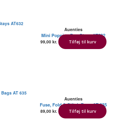
Auenties
Mini Poppins Bag Stays AT632
99,00
kr.
Tilføj til kurv
Auenties
Fuse, Fold & Stitch Bags AT 635
89,00
kr.
Tilføj til kurv