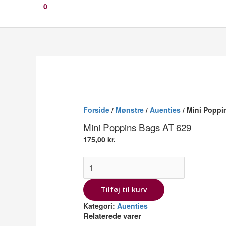
0
Mini
Poppins
Bags
AT
629
Forside
/
Mønstre
/
Auenties
/ Mini Poppi
antal
Mini Poppins Bags AT 629
175,00
kr.
Tilføj til kurv
Kategori:
Auenties
Relaterede varer