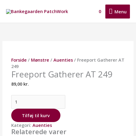
Gå
Menu
til
0
Menu
indholdet
Freeport
Gatherer
AT
249
antal
Forside
/
Mønstre
/
Auenties
/ Freeport Gatherer AT
249
Freeport Gatherer AT 249
89,00
kr.
Tilføj til kurv
Kategori:
Auenties
Relaterede varer