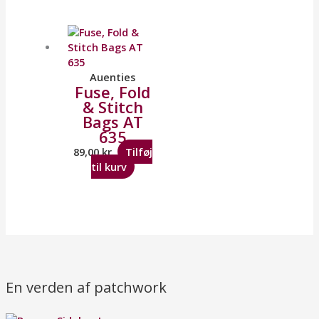
Auenties
Fuse, Fold
& Stitch
Bags AT
635
89,00
kr.
Tilføj
til kurv
En verden af patchwork