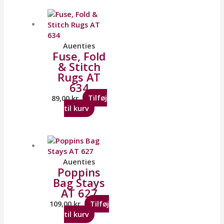
Auenties
Fuse, Fold
& Stitch
Rugs AT
634
89,00
kr.
Tilføj
til kurv
Auenties
Poppins
Bag Stays
AT 627
109,00
kr.
Tilføj
til kurv