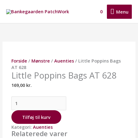
Gå
Menu
til
0
Menu
indholdet
Little
Poppins
Bags
AT
628
antal
Forside
/
Mønstre
/
Auenties
/ Little Poppins Bags
AT 628
Little Poppins Bags AT 628
169,00
kr.
Tilføj til kurv
Kategori:
Auenties
Relaterede varer