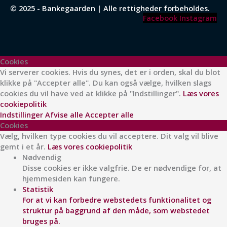
© 2025 - Bankegaarden | Alle rettigheder forbeholdes.
Facebook
Instagram
Cookies
Vi serverer cookies. Hvis du synes, det er i orden, skal du blot
klikke på "Accepter alle". Du kan også vælge, hvilken slags
cookies du vil have ved at klikke på "Indstillinger".
Læs vores
cookiepolitik
Indstillinger
Afvise alle
Accepter alle
Cookies
Vælg, hvilken type cookies du vil acceptere. Dit valg vil blive
gemt i et år.
Læs vores cookiepolitik
Nødvendig
Disse cookies er ikke valgfrie. De er nødvendige for, at
hjemmesiden kan fungere.
Statistik
For at vi kan forbedre webstedets funktionalitet og
struktur på baggrund af den måde, som webstedet
bruges på.