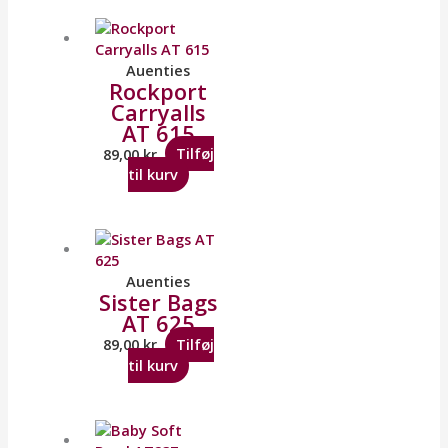
Auenties
Rockport
Carryalls
AT 615
89,00
kr.
Tilføj
til kurv
Auenties
Sister Bags
AT 625
89,00
kr.
Tilføj
til kurv