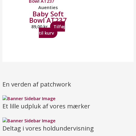
Auenties
Baby Soft
Bowl AT237
89,00
kr.
Tilføj
til kurv
En verden af patchwork
Et lille udpluk af vores mærker
Deltag i vores holdundervisning