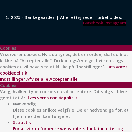
© 2025 - Bankegaarden | Alle rettigheder forbeholdes.
Facebook
Instagram
Cookies
Vi serverer cookies. Hvis du synes, det er i orden, skal du blot
klikke på "Accepter alle". Du kan også vælge, hvilken slags
cookies du vil have ved at klikke på "Indstillinger".
Læs vores
cookiepolitik
Indstillinger
Afvise alle
Accepter alle
Cookies
Vælg, hvilken type cookies du vil acceptere. Dit valg vil blive
gemt i et år.
Læs vores cookiepolitik
Nødvendig
Disse cookies er ikke valgfrie. De er nødvendige for, at
hjemmesiden kan fungere.
Statistik
For at vi kan forbedre webstedets funktionalitet og