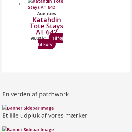
Auenties
Katahdin
Tote Stays
AT 642
99,00
kr.
Tilføj
til kurv
En verden af patchwork
Et lille udpluk af vores mærker