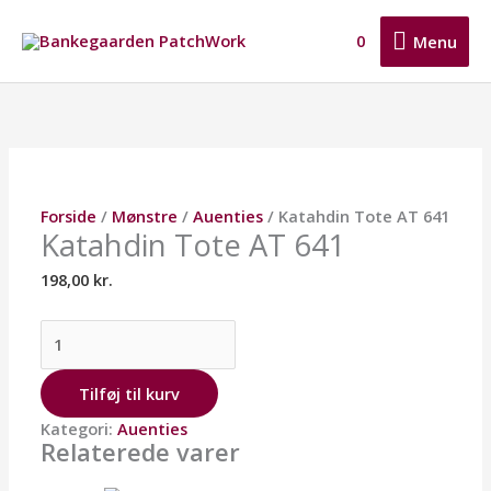
Gå
Menu
til
0
Menu
indholdet
Katahdin
Tote
AT
641
antal
Forside
/
Mønstre
/
Auenties
/ Katahdin Tote AT 641
Katahdin Tote AT 641
198,00
kr.
Tilføj til kurv
Kategori:
Auenties
Relaterede varer