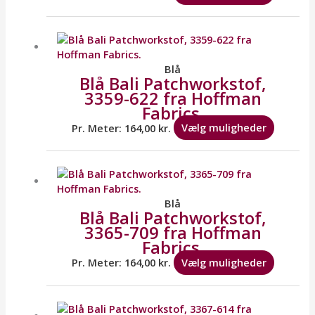
på
varesid
Dette
vare
har
flere
Blå
Blå Bali Patchworkstof,
variante
3359-622 fra Hoffman
Mulighe
Fabrics.
kan
vælges
Pr. Meter:
164,00
kr.
Vælg muligheder
på
varesid
Dette
vare
har
flere
Blå
Blå Bali Patchworkstof,
variante
3365-709 fra Hoffman
Mulighe
Fabrics.
kan
vælges
Pr. Meter:
164,00
kr.
Vælg muligheder
på
varesid
Dette
vare