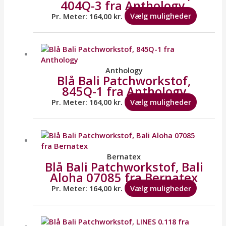
404Q-3 fra Anthology.
Mulighe
kan
Pr. Meter:
164,00
kr.
Vælg muligheder
vælges
på
Dette
varesid
vare
har
flere
Anthology
Blå Bali Patchworkstof,
variante
845Q-1 fra Anthology
Mulighe
kan
Pr. Meter:
164,00
kr.
Vælg muligheder
vælges
på
Dette
varesid
vare
har
flere
Bernatex
Blå Bali Patchworkstof, Bali
variante
Aloha 07085 fra Bernatex
Mulighe
kan
Pr. Meter:
164,00
kr.
Vælg muligheder
vælges
på
Dette
varesid
vare