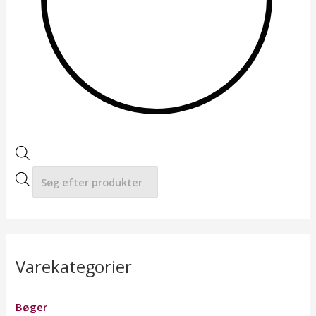
a
r
c
h
Varekategorier
Bøger