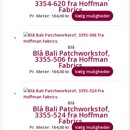
3354-620 fra Hoffman
Mulighe
Fabrics.
kan
vælges
Pr. Meter:
164,00
kr.
Vælg muligheder
på
varesid
Dette
vare
har
flere
Blå
Blå Bali Patchworkstof,
variante
3355-506 fra Hoffman
Mulighe
Fabrics.
kan
vælges
Pr. Meter:
164,00
kr.
Vælg muligheder
på
varesid
Dette
vare
har
flere
Blå
Blå Bali Patchworkstof,
variante
3355-524 fra Hoffman
Mulighe
Fabrics.
kan
vælges
Pr. Meter:
164,00
kr.
Vælg muligheder