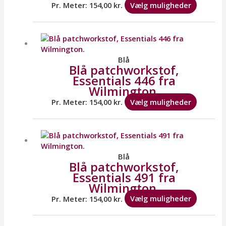
vælges
Pr. Meter:
154,00
kr.
Vælg muligheder
på
varesid
Dette
vare
har
flere
Blå
Blå patchworkstof,
variante
Essentials 446 fra
Mulighe
Wilmington.
kan
vælges
Pr. Meter:
154,00
kr.
Vælg muligheder
på
varesid
Dette
vare
har
flere
Blå
Blå patchworkstof,
variante
Essentials 491 fra
Mulighe
Wilmington.
kan
vælges
Pr. Meter:
154,00
kr.
Vælg muligheder
på
varesid
Dette