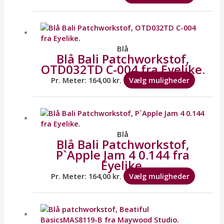
vælges
på
Dette
varesid
vare
har
flere
Blå
Blå Bali Patchworkstof,
variante
OTD032TD C-004 fra Eyelike.
Mulighe
kan
Pr. Meter:
164,00
kr.
Vælg muligheder
vælges
på
Dette
varesid
vare
har
flere
Blå
Blå Bali Patchworkstof,
variante
P`Apple Jam 4 0.144 fra
Mulighe
Eyelike.
kan
vælges
Pr. Meter:
164,00
kr.
Vælg muligheder
på
varesid
Dette
vare
har