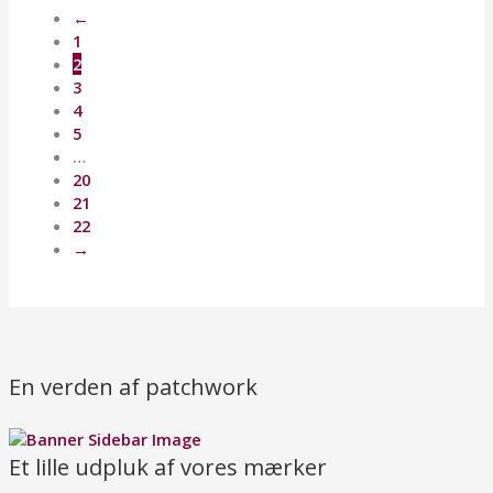
på
←
varesid
1
2
3
4
5
…
20
21
22
→
En verden af patchwork
Et lille udpluk af vores mærker