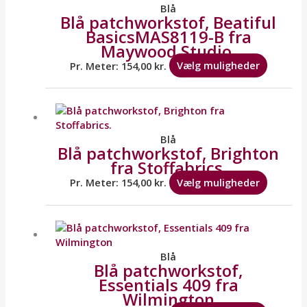
flere
Blå
Blå patchworkstof, Beatiful
variante
BasicsMAS8119-B fra
Mulighe
Maywood Studio.
kan
vælges
Pr. Meter:
154,00
kr.
Vælg muligheder
på
varesid
Dette
vare
har
flere
Blå
Blå patchworkstof, Brighton
variante
fra Stoffabrics.
Mulighe
kan
Pr. Meter:
154,00
kr.
Vælg muligheder
vælges
på
Dette
varesid
vare
har
flere
Blå
Blå patchworkstof,
variante
Essentials 409 fra
Mulighe
Wilmington
kan