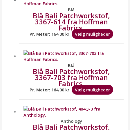
har
flere
Blå
Blå Bali Patchworkstof,
variante
3367-614 fra Hoffman
Mulighe
Fabrics.
kan
vælges
Pr. Meter:
164,00
kr.
Vælg muligheder
på
varesid
Dette
vare
har
flere
Blå
Blå Bali Patchworkstof,
variante
3367-703 fra Hoffman
Mulighe
Fabrics.
kan
vælges
Pr. Meter:
164,00
kr.
Vælg muligheder
på
varesid
Dette
vare
har
flere
Anthology
Blå Bali Patchworkstof,
variante