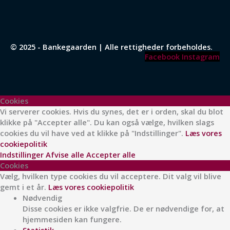
© 2025 - Bankegaarden | Alle rettigheder forbeholdes.
Facebook
Instagram
Cookies
Vi serverer cookies. Hvis du synes, det er i orden, skal du blot
klikke på "Accepter alle". Du kan også vælge, hvilken slags
cookies du vil have ved at klikke på "Indstillinger".
Læs vores
cookiepolitik
Indstillinger
Afvise alle
Accepter alle
Cookies
Vælg, hvilken type cookies du vil acceptere. Dit valg vil blive
gemt i et år.
Læs vores cookiepolitik
Nødvendig
Disse cookies er ikke valgfrie. De er nødvendige for, at
hjemmesiden kan fungere.
Statistik