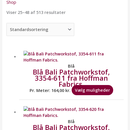
Shop
Viser 25–48 af 513 resultater
Dette
vare
har
flere
Blå
Blå Bali Patchworkstof,
variante
3354-611 fra Hoffman
Mulighe
Fabrics.
kan
vælges
Pr. Meter:
164,00
kr.
Vælg muligheder
på
varesid
Dette
vare
har
flere
Blå
Blå Bali Patchworkstof,
variante