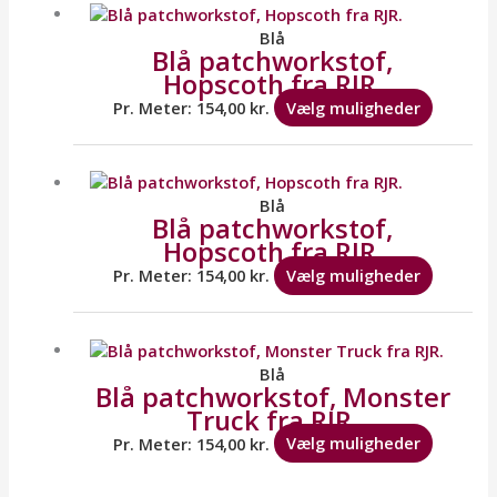
vare
har
Blå
Blå patchworkstof,
flere
Hopscoth fra RJR.
variante
Mulighe
Pr. Meter:
154,00
kr.
Vælg muligheder
kan
vælges
Dette
på
vare
varesid
har
Blå
Blå patchworkstof,
flere
Hopscoth fra RJR.
variante
Mulighe
Pr. Meter:
154,00
kr.
Vælg muligheder
kan
vælges
Dette
på
vare
varesid
har
Blå
Blå patchworkstof, Monster
flere
Truck fra RJR.
variante
Mulighe
Pr. Meter:
154,00
kr.
Vælg muligheder
kan
vælges