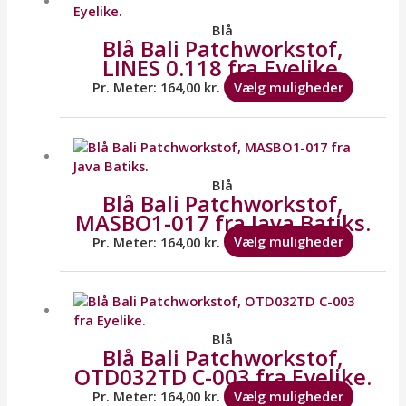
har
flere
Blå
Blå Bali Patchworkstof,
variante
LINES 0.118 fra Eyelike.
Mulighe
kan
Pr. Meter:
164,00
kr.
Vælg muligheder
vælges
på
Dette
varesid
vare
har
flere
Blå
Blå Bali Patchworkstof,
variante
MASBO1-017 fra Java Batiks.
Mulighe
kan
Pr. Meter:
164,00
kr.
Vælg muligheder
vælges
på
Dette
varesid
vare
har
flere
Blå
Blå Bali Patchworkstof,
variante
OTD032TD C-003 fra Eyelike.
Mulighe
kan
Pr. Meter:
164,00
kr.
Vælg muligheder