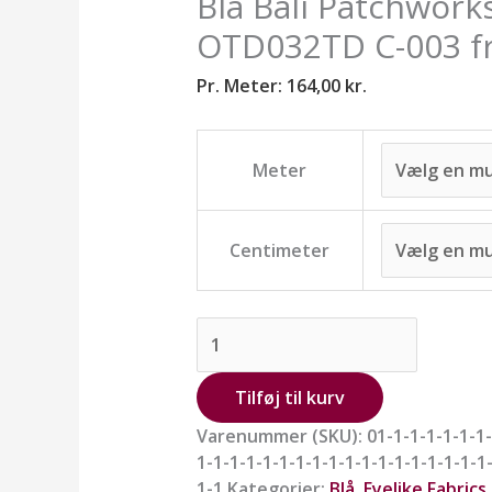
Blå Bali Patchworks
Eyelike.
antal
OTD032TD C-003 fra
Pr. Meter:
164,00
kr.
Meter
Centimeter
Tilføj til kurv
Varenummer (SKU):
01-1-1-1-1-1-1-
1-1-1-1-1-1-1-1-1-1-1-1-1-1-1-1-1-1
1-1
Kategorier:
Blå
,
Eyelike Fabrics