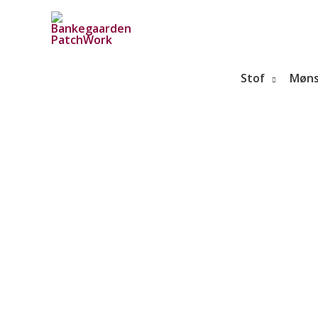
Gå
til
indholdet
Stof
Møns