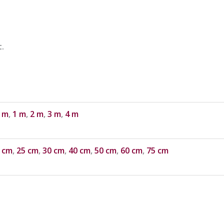
t.
 m
,
1 m
,
2 m
,
3 m
,
4 m
 cm
,
25 cm
,
30 cm
,
40 cm
,
50 cm
,
60 cm
,
75 cm