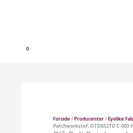
0
Blå
Bali
Patchworkstof,
OTD032TD
C-
Forside
/
Producenter
/
Eyelike Fab
003
Patchworkstof, OTD032TD C-003 fr
fra