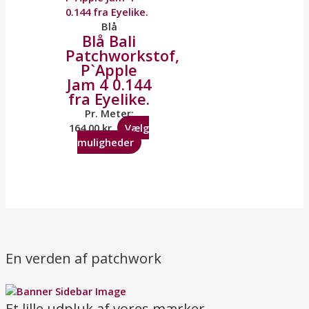
Blå
Blå Bali
Patchworkstof,
P`Apple
Jam 4 0.144
fra Eyelike.
Pr. Meter:
164,00
kr.
Vælg
muligheder
En verden af patchwork
Et lille udpluk af vores mærker