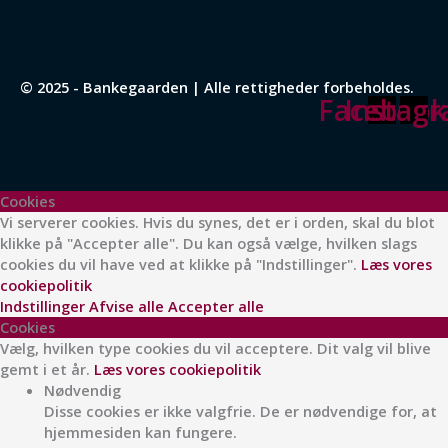
© 2025 - Bankegaarden | Alle rettigheder forbeholdes.
Facebook
Instag
Cookies
Vi serverer cookies. Hvis du synes, det er i orden, skal du blot
klikke på "Accepter alle". Du kan også vælge, hvilken slags
cookies du vil have ved at klikke på "Indstillinger".
Læs vores
cookiepolitik
Indstillinger
Afvise alle
Accepter alle
Cookies
Vælg, hvilken type cookies du vil acceptere. Dit valg vil blive
gemt i et år.
Læs vores cookiepolitik
Nødvendig
Disse cookies er ikke valgfrie. De er nødvendige for, at
hjemmesiden kan fungere.