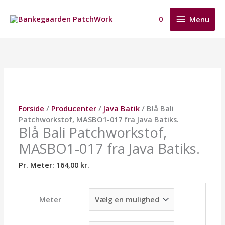
Gå
Menu
til
0
Menu
indholdet
Blå
Dette
Dette
Dette
Bali
vare
vare
vare
Patchworkstof,
har
har
har
MASBO1-
flere
flere
flere
017
varianter.
varianter.
varianter.
fra
Mulighederne
Mulighederne
Mulighederne
Java
kan
kan
kan
Forside
/
Producenter
/
Java Batik
/ Blå Bali
Batiks.
vælges
vælges
vælges
Patchworkstof, MASBO1-017 fra Java Batiks.
antal
på
på
på
Blå Bali Patchworkstof,
varesiden
varesiden
varesiden
MASBO1-017 fra Java Batiks.
Pr. Meter:
164,00
kr.
Meter