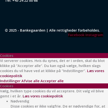
Tel:
+45 24 22 00 68
© 2025 - Bankegaarden | Alle rettigheder forbeholdes.
Facebook
Instagram
Cookies
Vi serverer cookies. Hvis du synes, det er i orden, skal du blot
klikke på "Accepter alle". Du kan også vælge, hvilken slags
cookies du vil have ved at klikke på "Indstillinger".
Læs vores
cookiepolitik
Indstillinger
Afvise alle
Accepter alle
Cookies
Vælg, hvilken type cookies du vil acceptere. Dit valg vil blive
gemt i et år.
Læs vores cookiepolitik
Nødvendig
Disse cookies er ikke valgfrie. De er nødvendige for, at