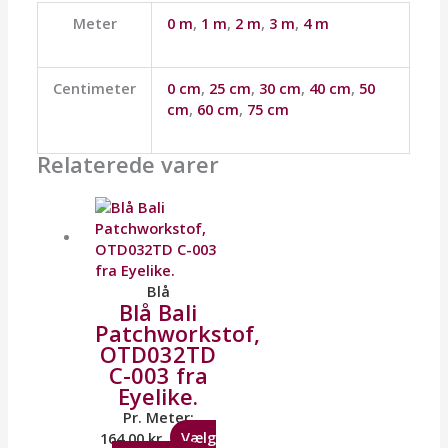
Meter
0 m
,
1 m
,
2 m
,
3 m
,
4 m
Centimeter
0 cm
,
25 cm
,
30 cm
,
40 cm
,
50
cm
,
60 cm
,
75 cm
Relaterede varer
Blå
Blå Bali
Patchworkstof,
OTD032TD
C-003 fra
Eyelike.
Pr. Meter:
164,00
kr.
Vælg