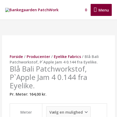
Gå
Menu
til
0
Menu
indholdet
Blå
Dette
Dette
Dette
Bali
vare
vare
vare
Patchworkstof,
har
har
har
P`Apple
flere
flere
flere
Jam
varianter.
varianter.
varianter.
4
Mulighederne
Mulighederne
Mulighederne
0.144
kan
kan
kan
Forside
/
Producenter
/
Eyelike Fabrics
/ Blå Bali
fra
vælges
vælges
vælges
Patchworkstof, P`Apple Jam 4 0.144 fra Eyelike.
Eyelike.
på
på
på
Blå Bali Patchworkstof,
antal
varesiden
varesiden
varesiden
P`Apple Jam 4 0.144 fra
Eyelike.
Pr. Meter:
164,00
kr.
Meter