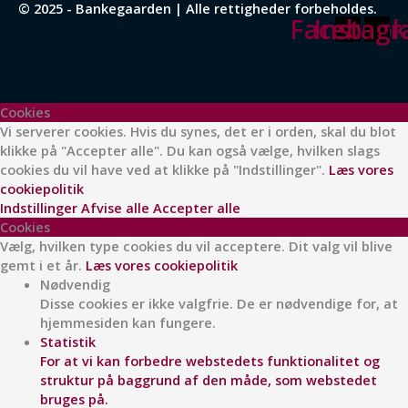
© 2025 - Bankegaarden | Alle rettigheder forbeholdes.
Facebook
Instag
Cookies
Vi serverer cookies. Hvis du synes, det er i orden, skal du blot
klikke på "Accepter alle". Du kan også vælge, hvilken slags
cookies du vil have ved at klikke på "Indstillinger".
Læs vores
cookiepolitik
Indstillinger
Afvise alle
Accepter alle
Cookies
Vælg, hvilken type cookies du vil acceptere. Dit valg vil blive
gemt i et år.
Læs vores cookiepolitik
Nødvendig
Disse cookies er ikke valgfrie. De er nødvendige for, at
hjemmesiden kan fungere.
Statistik
For at vi kan forbedre webstedets funktionalitet og
struktur på baggrund af den måde, som webstedet
bruges på.