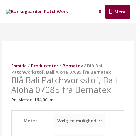
Gå
Menu
til
0
Menu
indholdet
Blå
Dette
Dette
Dette
Bali
vare
vare
vare
Patchworkstof,
har
har
har
Bali
flere
flere
flere
Aloha
varianter.
varianter.
varianter.
07085
Mulighederne
Mulighederne
Mulighederne
fra
kan
kan
kan
Forside
/
Producenter
/
Bernatex
/ Blå Bali
Bernatex
vælges
vælges
vælges
Patchworkstof, Bali Aloha 07085 fra Bernatex
antal
på
på
på
Blå Bali Patchworkstof, Bali
varesiden
varesiden
varesiden
Aloha 07085 fra Bernatex
Pr. Meter:
164,00
kr.
Meter