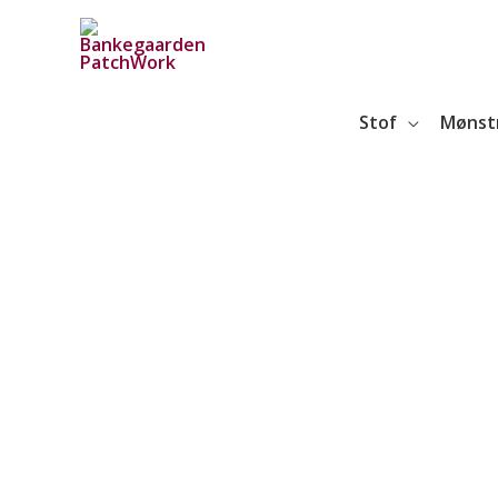
Gå
til
indholdet
Stof
Mønst