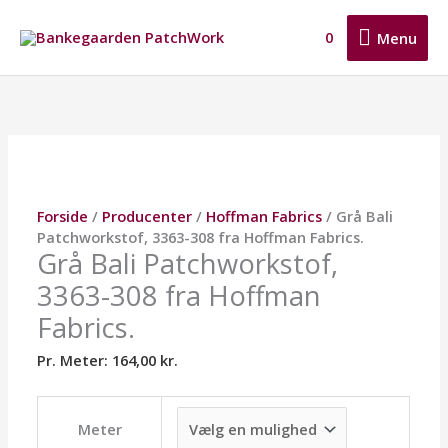
Gå
Menu
til
0
Menu
indholdet
Grå
Dette
Dette
Dette
Bali
vare
vare
vare
Patchworkstof,
har
har
har
3363-
flere
flere
flere
308
varianter.
varianter.
varianter.
fra
Mulighederne
Mulighederne
Mulighederne
Hoffman
kan
kan
kan
Forside
/
Producenter
/
Hoffman Fabrics
/ Grå Bali
Fabrics.
vælges
vælges
vælges
Patchworkstof, 3363-308 fra Hoffman Fabrics.
antal
på
på
på
Grå Bali Patchworkstof,
varesiden
varesiden
varesiden
3363-308 fra Hoffman
Fabrics.
Pr. Meter:
164,00
kr.
Meter