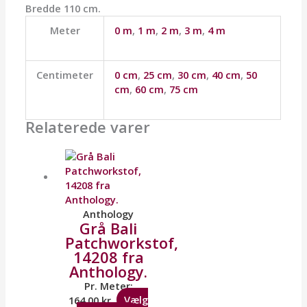
Bredde 110 cm.
Meter
0 m
,
1 m
,
2 m
,
3 m
,
4 m
Centimeter
0 cm
,
25 cm
,
30 cm
,
40 cm
,
50
cm
,
60 cm
,
75 cm
Relaterede varer
Anthology
Grå Bali
Patchworkstof,
14208 fra
Anthology.
Pr. Meter:
164,00
kr.
Vælg