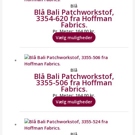
flere
Blå
Blå Bali Patchworkstof,
varianter.
3354-620 fra Hoffman
Mulighederne
Fabrics.
kan
vælges
Pr. Meter:
164,00
kr.
på
Vælg muligheder
varesiden
Dette
vare
har
flere
Blå
Blå Bali Patchworkstof,
varianter.
3355-506 fra Hoffman
Mulighederne
Fabrics.
kan
vælges
Pr. Meter:
164,00
kr.
på
Vælg muligheder
varesiden
Dette
vare
har
flere
Blå