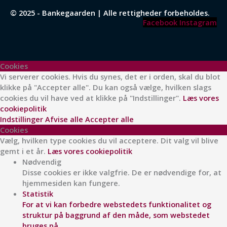
© 2025 - Bankegaarden | Alle rettigheder forbeholdes.
Facebook
Instagram
Cookies
Vi serverer cookies. Hvis du synes, det er i orden, skal du blot
klikke på "Accepter alle". Du kan også vælge, hvilken slags
cookies du vil have ved at klikke på "Indstillinger".
Læs vores
cookiepolitik
Indstillinger
Afvise alle
Accepter alle
Cookies
Vælg, hvilken type cookies du vil acceptere. Dit valg vil blive
gemt i et år.
Læs vores cookiepolitik
Nødvendig
Disse cookies er ikke valgfrie. De er nødvendige for, at
hjemmesiden kan fungere.
Statistik
For at vi kan forbedre webstedets funktionalitet og
struktur på baggrund af den måde, som webstedet
bruges på.