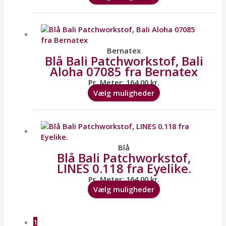
på
varesiden
Dette
vare
har
flere
Bernatex
Blå Bali Patchworkstof, Bali
varianter.
Aloha 07085 fra Bernatex
Mulighederne
kan
Pr. Meter:
164,00
kr.
vælges
Vælg muligheder
på
varesiden
Dette
vare
har
flere
Blå
Blå Bali Patchworkstof,
varianter.
LINES 0.118 fra Eyelike.
Mulighederne
kan
Pr. Meter:
164,00
kr.
vælges
Vælg muligheder
på
varesiden
1