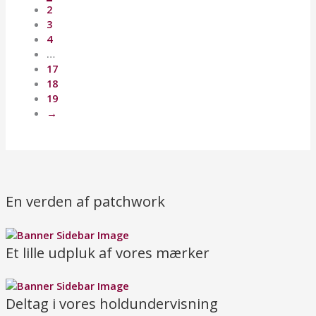
2
3
4
…
17
18
19
→
En verden af patchwork
Et lille udpluk af vores mærker
Deltag i vores holdundervisning