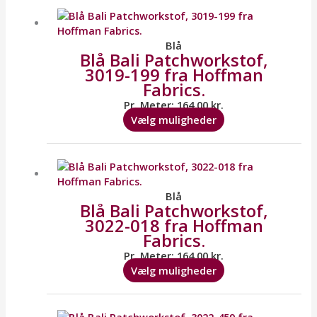
vare
har
flere
Blå
Blå Bali Patchworkstof,
varianter.
3019-199 fra Hoffman
Mulighederne
Fabrics.
kan
vælges
Pr. Meter:
164,00
kr.
på
Vælg muligheder
varesiden
Dette
vare
har
flere
Blå
Blå Bali Patchworkstof,
varianter.
3022-018 fra Hoffman
Mulighederne
Fabrics.
kan
vælges
Pr. Meter:
164,00
kr.
på
Vælg muligheder
varesiden
Dette
vare