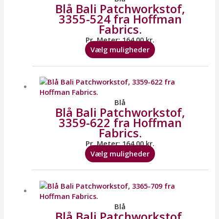
Blå Bali Patchworkstof,
varianter.
3355-524 fra Hoffman
Mulighederne
Fabrics.
kan
vælges
Pr. Meter:
164,00
kr.
på
Vælg muligheder
varesiden
Dette
vare
har
flere
Blå
Blå Bali Patchworkstof,
varianter.
3359-622 fra Hoffman
Mulighederne
Fabrics.
kan
vælges
Pr. Meter:
164,00
kr.
på
Vælg muligheder
varesiden
Dette
vare
har
flere
Blå
Blå Bali Patchworkstof,
varianter.