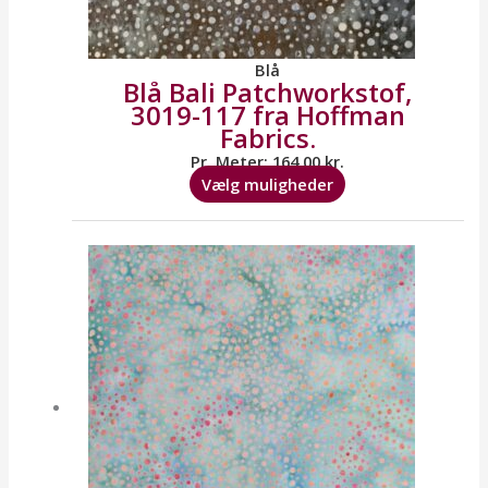
Blå
Blå Bali Patchworkstof,
3019-117 fra Hoffman
Fabrics.
Pr. Meter:
164,00
kr.
Vælg muligheder
Dette
vare
har
flere
varianter.
Mulighederne
kan
vælges
på
varesiden