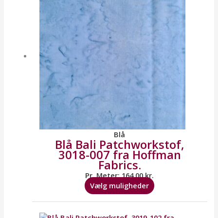
flere
varianter.
Mulighederne
kan
vælges
på
varesiden
Blå
Blå Bali Patchworkstof,
3018-007 fra Hoffman
Fabrics.
Pr. Meter:
164,00
kr.
Vælg muligheder
Dette
vare