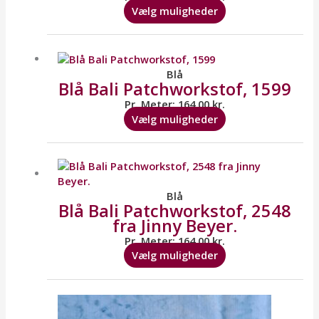
kan
Vælg muligheder
vælges
på
Dette
varesiden
vare
har
Blå
Blå Bali Patchworkstof, 1599
flere
varianter.
Pr. Meter:
164,00
kr.
Mulighederne
Vælg muligheder
kan
vælges
Dette
på
vare
varesiden
har
flere
Blå
Blå Bali Patchworkstof, 2548
varianter.
fra Jinny Beyer.
Mulighederne
kan
Pr. Meter:
164,00
kr.
vælges
Vælg muligheder
på
varesiden
Dette
vare
har