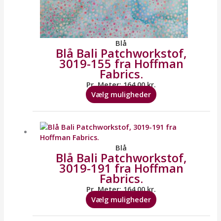
Blå
Blå Bali Patchworkstof,
3019-155 fra Hoffman
Fabrics.
Pr. Meter:
164,00
kr.
Vælg muligheder
Dette
vare
har
flere
Blå
Blå Bali Patchworkstof,
varianter.
3019-191 fra Hoffman
Mulighederne
Fabrics.
kan
vælges
Pr. Meter:
164,00
kr.
på
Vælg muligheder
varesiden
Dette