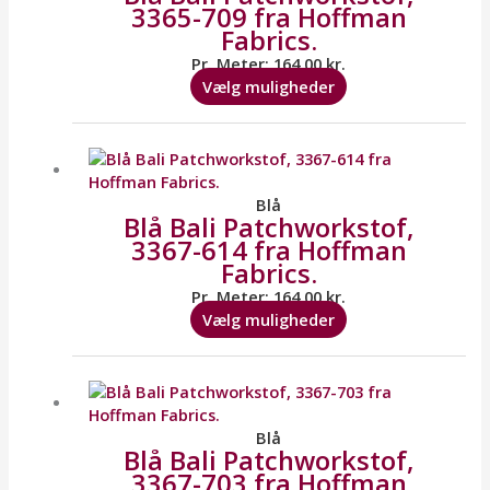
3365-709 fra Hoffman
Mulighederne
Fabrics.
kan
vælges
Pr. Meter:
164,00
kr.
på
Vælg muligheder
varesiden
Dette
vare
har
flere
Blå
Blå Bali Patchworkstof,
varianter.
3367-614 fra Hoffman
Mulighederne
Fabrics.
kan
vælges
Pr. Meter:
164,00
kr.
på
Vælg muligheder
varesiden
Dette
vare
har
flere
Blå
Blå Bali Patchworkstof,
varianter.
3367-703 fra Hoffman
Mulighederne