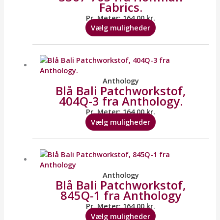
Fabrics.
kan
vælges
Pr. Meter:
164,00
kr.
på
Vælg muligheder
varesiden
Dette
vare
har
flere
Anthology
Blå Bali Patchworkstof,
varianter.
404Q-3 fra Anthology.
Mulighederne
kan
Pr. Meter:
164,00
kr.
vælges
Vælg muligheder
på
varesiden
Dette
vare
har
flere
Anthology
Blå Bali Patchworkstof,
varianter.
845Q-1 fra Anthology
Mulighederne
kan
Pr. Meter:
164,00
kr.
vælges
Vælg muligheder