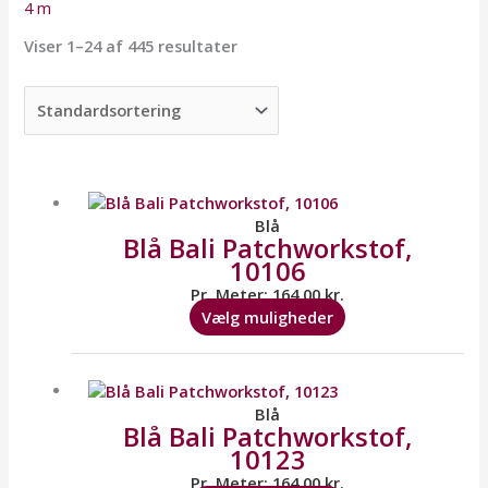
4 m
Viser 1–24 af 445 resultater
Dette
vare
har
Blå
Blå Bali Patchworkstof,
flere
10106
varianter.
Mulighederne
Pr. Meter:
164,00
kr.
kan
Vælg muligheder
vælges
på
Dette
varesiden
vare
har
Blå
Blå Bali Patchworkstof,
flere
10123
varianter.
Mulighederne
Pr. Meter:
164,00
kr.