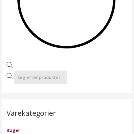
a
r
c
h
Varekategorier
Bøger