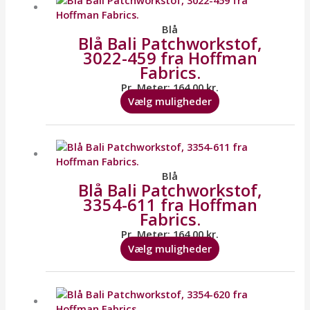
har
flere
Blå
Blå Bali Patchworkstof,
varianter.
3022-459 fra Hoffman
Mulighederne
Fabrics.
kan
vælges
Pr. Meter:
164,00
kr.
på
Vælg muligheder
varesiden
Dette
vare
har
flere
Blå
Blå Bali Patchworkstof,
varianter.
3354-611 fra Hoffman
Mulighederne
Fabrics.
kan
vælges
Pr. Meter:
164,00
kr.
på
Vælg muligheder
varesiden
Dette
vare
har