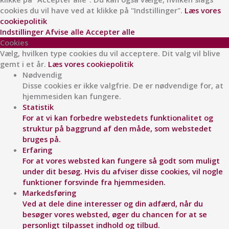
e
t
cookies du vil have ved at klikke på "Indstillinger".
Læs vores
b
a
cookiepolitik
Indstillinger
Afvise alle
Accepter alle
o
g
Cookies
Vælg, hvilken type cookies du vil acceptere. Dit valg vil blive
gemt i et år.
Læs vores cookiepolitik
o
r
Nødvendig
Disse cookies er ikke valgfrie. De er nødvendige for, at
k
a
hjemmesiden kan fungere.
Statistik
For at vi kan forbedre webstedets funktionalitet og
struktur på baggrund af den måde, som webstedet
bruges på.
Erfaring
For at vores websted kan fungere så godt som muligt
under dit besøg. Hvis du afviser disse cookies, vil nogle
funktioner forsvinde fra hjemmesiden.
Markedsføring
Ved at dele dine interesser og din adfærd, når du
besøger vores websted, øger du chancen for at se
personligt tilpasset indhold og tilbud.