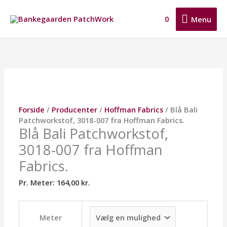
Gå
Menu
til
0
Menu
indholdet
Blå
Dette
Dette
Dette
Bali
vare
vare
vare
Patchworkstof,
har
har
har
3018-
flere
flere
flere
007
varianter.
varianter.
varianter.
fra
Mulighederne
Mulighederne
Mulighederne
Hoffman
kan
kan
kan
Forside
/
Producenter
/
Hoffman Fabrics
/ Blå Bali
Fabrics.
vælges
vælges
vælges
Patchworkstof, 3018-007 fra Hoffman Fabrics.
antal
på
på
på
Blå Bali Patchworkstof,
varesiden
varesiden
varesiden
3018-007 fra Hoffman
Fabrics.
Pr. Meter:
164,00
kr.
Meter