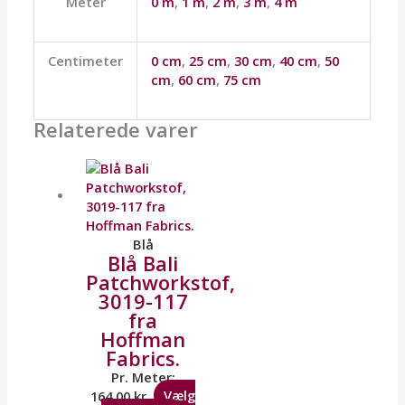
Meter
0 m
,
1 m
,
2 m
,
3 m
,
4 m
Centimeter
0 cm
,
25 cm
,
30 cm
,
40 cm
,
50
cm
,
60 cm
,
75 cm
Relaterede varer
Blå
Blå Bali
Patchworkstof,
3019-117
fra
Hoffman
Fabrics.
Pr. Meter:
164,00
kr.
Vælg