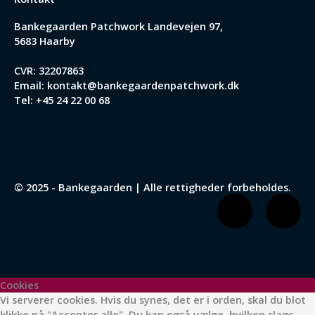
Bankegaarden Patchwork
Landevejen 97,
5683 Haarby
CVR: 32207863
Email:
kontakt@bankegaardenpatchwork.dk
Tel:
+45 24 22 00 68
© 2025 - Bankegaarden | Alle rettigheder forbeholdes.
F
I
a
n
c
s
Cookies
Vi serverer cookies. Hvis du synes, det er i orden, skal du blot
klikke på "Accepter alle". Du kan også vælge, hvilken slags