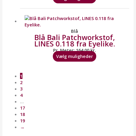
på
varesiden
Dette
vare
har
flere
Blå
Blå Bali Patchworkstof,
varianter.
LINES 0.118 fra Eyelike.
Mulighederne
kan
Pr. Meter:
164,00
kr.
vælges
Vælg muligheder
på
varesiden
1
2
3
4
…
17
18
19
→