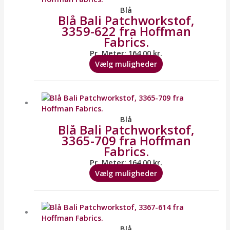
flere
Blå
Blå Bali Patchworkstof,
varianter.
3359-622 fra Hoffman
Mulighederne
Fabrics.
kan
vælges
Pr. Meter:
164,00
kr.
på
Vælg muligheder
varesiden
Dette
vare
har
flere
Blå
Blå Bali Patchworkstof,
varianter.
3365-709 fra Hoffman
Mulighederne
Fabrics.
kan
vælges
Pr. Meter:
164,00
kr.
på
Vælg muligheder
varesiden
Dette
vare
har
flere
Blå