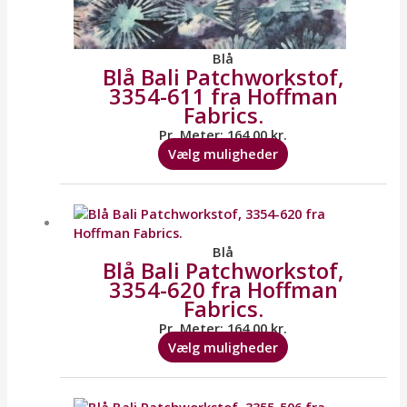
Blå
Blå Bali Patchworkstof,
3354-611 fra Hoffman
Fabrics.
Pr. Meter:
164,00
kr.
Vælg muligheder
Dette
vare
har
flere
Blå
Blå Bali Patchworkstof,
varianter.
3354-620 fra Hoffman
Mulighederne
Fabrics.
kan
vælges
Pr. Meter:
164,00
kr.
på
Vælg muligheder
varesiden
Dette
vare