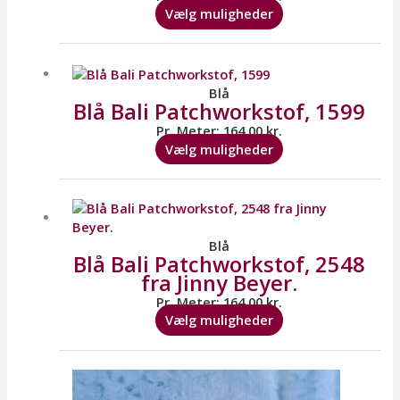
kan
Vælg muligheder
vælges
på
Dette
varesiden
vare
har
Blå
Blå Bali Patchworkstof, 1599
flere
varianter.
Pr. Meter:
164,00
kr.
Mulighederne
Vælg muligheder
kan
vælges
Dette
på
vare
varesiden
har
flere
Blå
Blå Bali Patchworkstof, 2548
varianter.
fra Jinny Beyer.
Mulighederne
kan
Pr. Meter:
164,00
kr.
vælges
Vælg muligheder
på
varesiden
Dette
vare
har