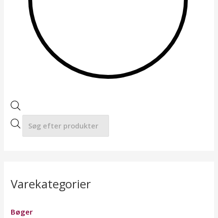
a
r
c
h
Varekategorier
Bøger