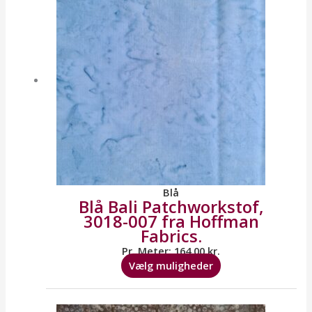
flere
varianter.
Mulighederne
kan
vælges
på
varesiden
Blå
Blå Bali Patchworkstof,
3018-007 fra Hoffman
Fabrics.
Pr. Meter:
164,00
kr.
Vælg muligheder
Dette
vare