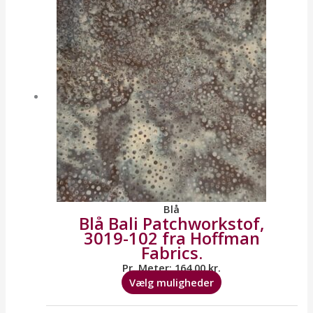
har
flere
varianter.
Mulighederne
kan
vælges
på
varesiden
Blå
Blå Bali Patchworkstof,
3019-102 fra Hoffman
Fabrics.
Pr. Meter:
164,00
kr.
Vælg muligheder
Dette