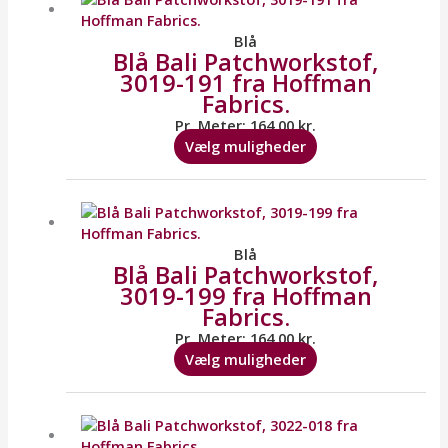
har
flere
Blå
Blå Bali Patchworkstof,
varianter.
3019-191 fra Hoffman
Mulighederne
Fabrics.
kan
vælges
Pr. Meter:
164,00
kr.
på
Vælg muligheder
varesiden
Dette
vare
har
flere
Blå
Blå Bali Patchworkstof,
varianter.
3019-199 fra Hoffman
Mulighederne
Fabrics.
kan
vælges
Pr. Meter:
164,00
kr.
på
Vælg muligheder
varesiden
Dette
vare
har