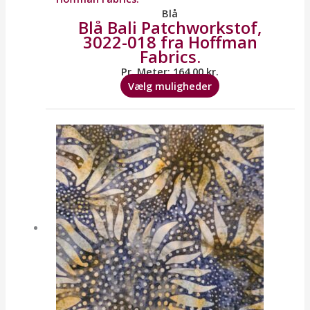
flere
Blå
Blå Bali Patchworkstof,
varianter.
3022-018 fra Hoffman
Mulighederne
Fabrics.
kan
vælges
Pr. Meter:
164,00
kr.
på
Vælg muligheder
varesiden
Dette
vare
har
flere
varianter.
Mulighederne
kan
vælges
på
varesiden