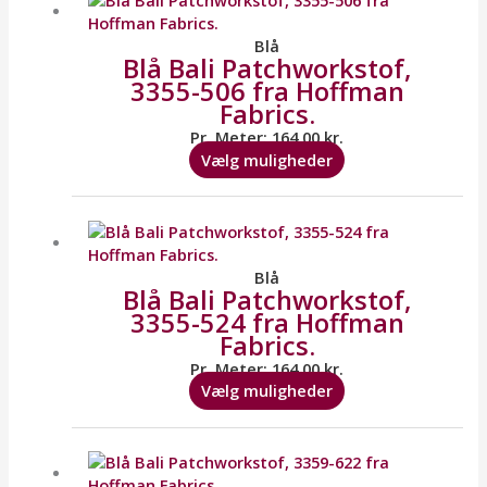
har
flere
Blå
Blå Bali Patchworkstof,
varianter.
3355-506 fra Hoffman
Mulighederne
Fabrics.
kan
vælges
Pr. Meter:
164,00
kr.
på
Vælg muligheder
varesiden
Dette
vare
har
flere
Blå
Blå Bali Patchworkstof,
varianter.
3355-524 fra Hoffman
Mulighederne
Fabrics.
kan
vælges
Pr. Meter:
164,00
kr.
på
Vælg muligheder
varesiden
Dette
vare
har