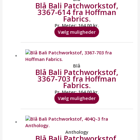
Blå Bali Patchworkstof,
varianter.
3367-614 fra Hoffman
Mulighederne
Fabrics.
kan
vælges
Pr. Meter:
164,00
kr.
på
Vælg muligheder
varesiden
Dette
vare
har
flere
Blå
Blå Bali Patchworkstof,
varianter.
3367-703 fra Hoffman
Mulighederne
Fabrics.
kan
vælges
Pr. Meter:
164,00
kr.
på
Vælg muligheder
varesiden
Dette
vare
har
flere
Anthology
Blå Bali Patchworkstof,
varianter.