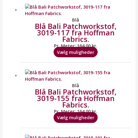
vare
har
flere
Blå
Blå Bali Patchworkstof,
varianter.
3019-117 fra Hoffman
Mulighederne
Fabrics.
kan
vælges
Pr. Meter:
164,00
kr.
på
Vælg muligheder
varesiden
Dette
vare
har
flere
Blå
Blå Bali Patchworkstof,
varianter.
3019-155 fra Hoffman
Mulighederne
Fabrics.
kan
vælges
Pr. Meter:
164,00
kr.
på
Vælg muligheder
varesiden
Dette
vare