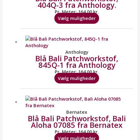
404Q-3 fra Anthology.
Mulighederne
kan
Pr. Meter:
164,00
kr.
vælges
Vælg muligheder
på
varesiden
Dette
vare
har
flere
Anthology
Blå Bali Patchworkstof,
varianter.
845Q-1 fra Anthology
Mulighederne
kan
Pr. Meter:
164,00
kr.
vælges
Vælg muligheder
på
varesiden
Dette
vare
har
flere
Bernatex
Blå Bali Patchworkstof, Bali
varianter.
Aloha 07085 fra Bernatex
Mulighederne
kan
Pr. Meter:
164,00
kr.
vælges
Vælg muligheder