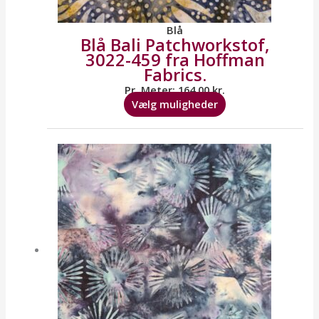
Blå
Blå Bali Patchworkstof,
3022-459 fra Hoffman
Fabrics.
Pr. Meter:
164,00
kr.
Vælg muligheder
Dette
vare
har
flere
varianter.
Mulighederne
kan
vælges
på
varesiden