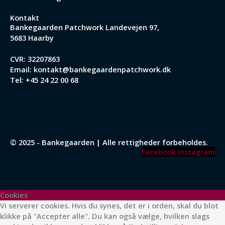
Kontakt
Bankegaarden Patchwork
Landevejen 97,
5683 Haarby
CVR: 32207863
Email:
kontakt@bankegaardenpatchwork.dk
Tel:
+45 24 22 00 68
© 2025 - Bankegaarden | Alle rettigheder forbeholdes.
Facebook
Instagram
Cookies
Vi serverer cookies. Hvis du synes, det er i orden, skal du blot
klikke på "Accepter alle". Du kan også vælge, hvilken slags