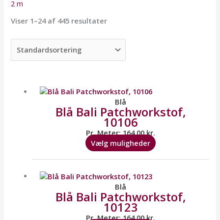
2 m
Viser 1–24 af 445 resultater
Dette
vare
har
Blå
Blå Bali Patchworkstof,
flere
10106
varianter.
Mulighederne
Pr. Meter:
164,00
kr.
kan
Vælg muligheder
vælges
på
Dette
varesiden
vare
har
Blå
Blå Bali Patchworkstof,
flere
10123
varianter.
Mulighederne
Pr. Meter:
164,00
kr.