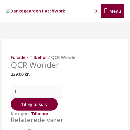
Gå
Menu
til
0
Menu
indholdet
QCR
Wonder
antal
Forside
/
Tilbehør
/ QCR Wonder
QCR Wonder
229,00
kr.
Tilføj til kurv
Kategori:
Tilbehør
Relaterede varer