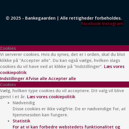
© 2025 - Bankegaarden | Alle rettigheder forbeholdes.
Facebook
Instagram
Cookies
Vi serverer cookies. Hvis du synes, det er i orden, skal du blot
klikke på "Accepter alle". Du kan også vælge, hvilken slags
cookies du vil have ved at klikke på "Indstillinger".
Læs vores
cookiepolitik
Indstillinger
Afvise alle
Accepter alle
Cookies
Vælg, hvilken type cookies du vil acceptere. Dit valg vil blive
gemt i et år.
Læs vores cookiepolitik
Nødvendig
Disse cookies er ikke valgfrie. De er nødvendige for, at
hjemmesiden kan fungere.
Statistik
For at vi kan forbedre webstedets funktionalitet og