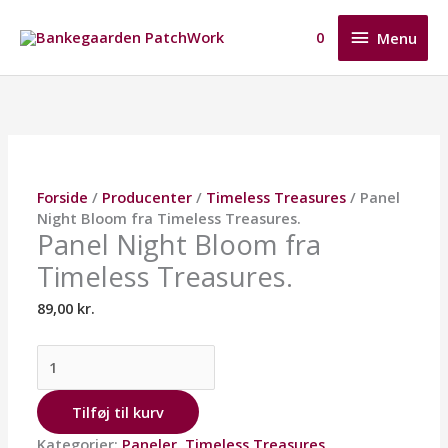
Gå
Menu
til
0
Menu
indholdet
Panel
Dette
Night
vare
Bloom
har
fra
flere
Timeless
varianter.
Treasures.
Mulighederne
Forside
/
Producenter
/
Timeless Treasures
/ Panel
antal
kan
Night Bloom fra Timeless Treasures.
vælges
Panel Night Bloom fra
på
Timeless Treasures.
varesiden
89,00
kr.
Tilføj til kurv
Kategorier:
Paneler
,
Timeless Treasures