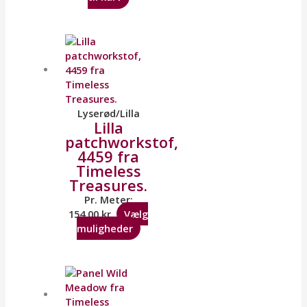
Lyserød/Lilla
Lilla
patchworkstof,
4459 fra
Timeless
Treasures.
Pr. Meter:
154,00
kr.
Vælg
muligheder