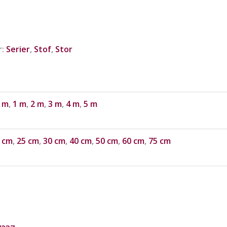
r:
Serier
,
Stof
,
Stor
 m
,
1 m
,
2 m
,
3 m
,
4 m
,
5 m
 cm
,
25 cm
,
30 cm
,
40 cm
,
50 cm
,
60 cm
,
75 cm