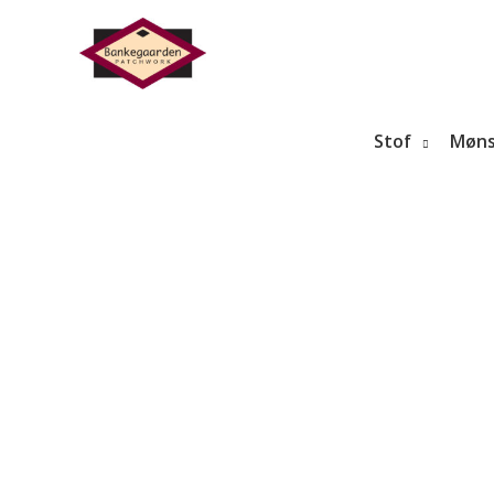
Gå
til
indholdet
Stof
Møns