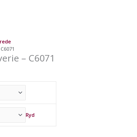
trede
 C6071
erie – C6071
Ryd