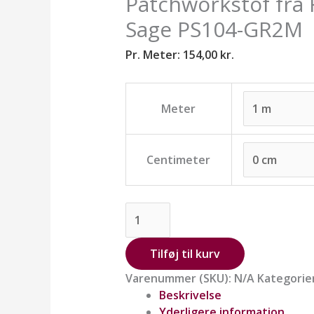
Patchworkstof fra R
GR2M
antal
Sage PS104-GR2M
Pr. Meter:
154,00
kr.
Meter
Centimeter
Tilføj til kurv
Varenummer (SKU):
N/A
Kategorie
Beskrivelse
Yderligere information