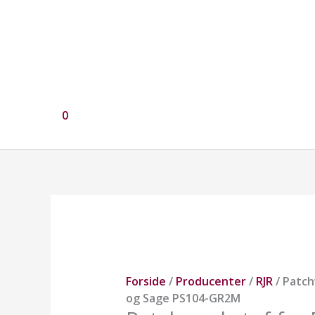
0
Patchworkstof
fra
RJR.
Lilac
og
Forside
/
Producenter
/
RJR
/ Patch
Sage
og Sage PS104-GR2M
PS104-