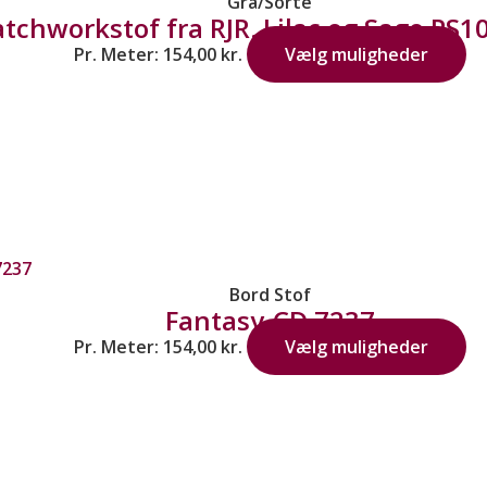
Grå/Sorte
atchworkstof fra RJR. Lilac og Sage PS
Pr. Meter:
154,00
kr.
Vælg muligheder
Bord Stof
Fantasy-CD 7237
Pr. Meter:
154,00
kr.
Vælg muligheder