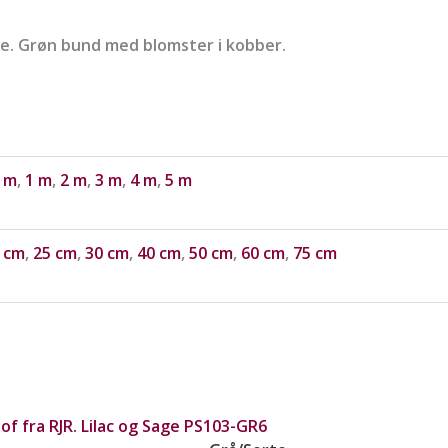
age. Grøn bund med blomster i kobber.
 m
,
1 m
,
2 m
,
3 m
,
4 m
,
5 m
 cm
,
25 cm
,
30 cm
,
40 cm
,
50 cm
,
60 cm
,
75 cm