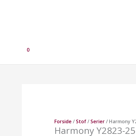
0
Harmony
Y2823-
25
antal
Forside
/
Stof
/
Serier
/ Harmony Y
Harmony Y2823-25