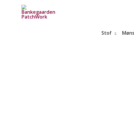
Gå
til
indholdet
Stof
Møns