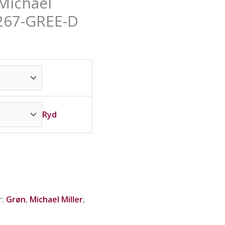
Michael
væ
væ
væ
på
på
på
9267-GREE-D
va
va
va
Ryd
r:
Grøn
,
Michael Miller
,