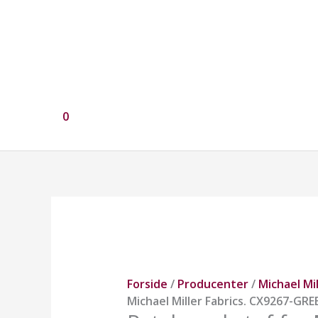
0
Patchworkstof
fra
Michael
Miller
Fabrics.
Forside
/
Producenter
/
Michael Mil
CX9267-
Michael Miller Fabrics. CX9267-GRE
GREE-