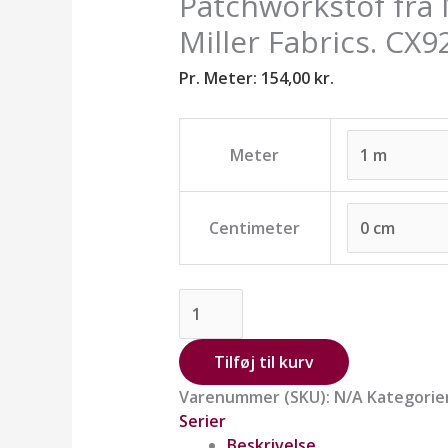
Patchworkstof fra 
D
antal
Miller Fabrics. CX
Pr. Meter:
154,00
kr.
Meter
Centimeter
Tilføj til kurv
Varenummer (SKU):
N/A
Kategorie
Serier
Beskrivelse