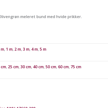
 Olivengrøn meleret bund med hvide prikker.
 m
,
1 m
,
2 m
,
3 m
,
4 m
,
5 m
 cm
,
25 cm
,
30 cm
,
40 cm
,
50 cm
,
60 cm
,
75 cm