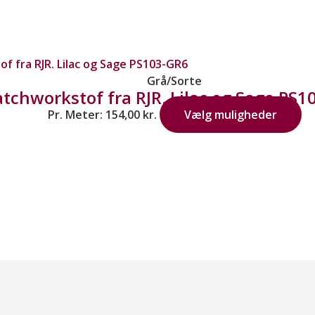
Grå/Sorte
atchworkstof fra RJR. Lilac og Sage PS
Pr. Meter:
154,00
kr.
Vælg muligheder