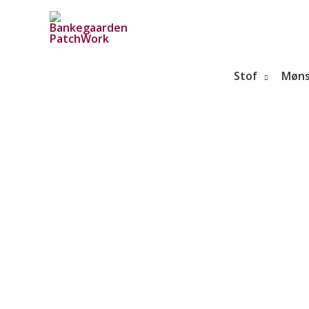
Gå
til
indholdet
Stof
Møns