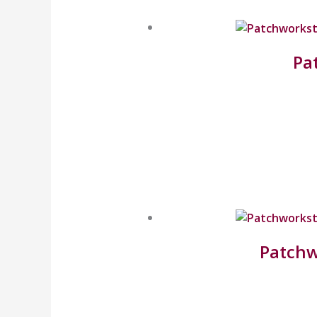
Pa
Patchw