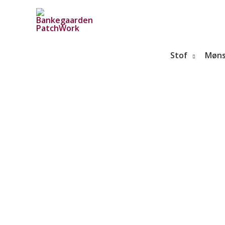
Gå
til
indholdet
Stof
Møns