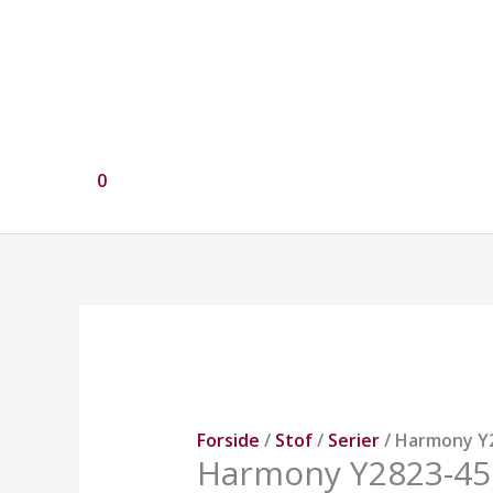
0
Harmony
Y2823-
45
antal
Forside
/
Stof
/
Serier
/ Harmony Y
Harmony Y2823-45