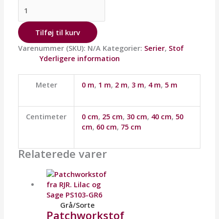
Tilføj til kurv
Varenummer (SKU):
N/A
Kategorier:
Serier
,
Stof
Yderligere information
Meter
0 m
,
1 m
,
2 m
,
3 m
,
4 m
,
5 m
Centimeter
0 cm
,
25 cm
,
30 cm
,
40 cm
,
50
cm
,
60 cm
,
75 cm
Relaterede varer
Grå/Sorte
Patchworkstof