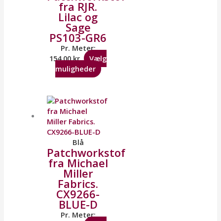
fra RJR.
Lilac og
Sage
PS103-GR6
Pr. Meter:
154,00
kr.
Vælg
muligheder
Blå
Patchworkstof
fra Michael
Miller
Fabrics.
CX9266-
BLUE-D
Pr. Meter: