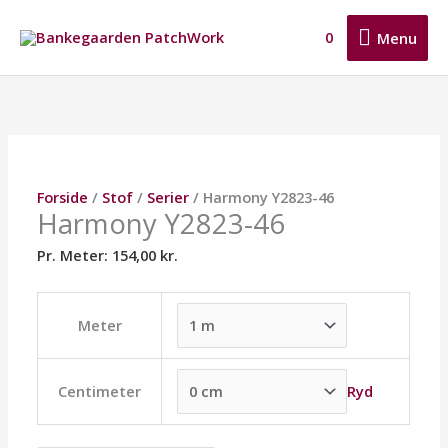
Gå
Menu
til
0
Menu
indholdet
Harmony
Dette
Dette
Dette
Y2823-
vare
vare
vare
46
har
har
har
antal
flere
flere
flere
varianter.
varianter.
varianter.
Mulighederne
Mulighederne
Mulighederne
Forside
/
Stof
/
Serier
/ Harmony Y2823-46
kan
kan
kan
Harmony Y2823-46
vælges
vælges
vælges
på
på
på
Pr. Meter:
154,00
kr.
varesiden
varesiden
varesiden
Meter
Ryd
Centimeter