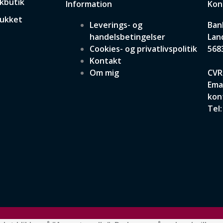
skbutik
Information
Kon
Lukket
Leverings- og
Ban
handelsbetingelser
Lan
Cookies- og privatlivspolitik
568
Kontakt
Om mig
CVR
Emai
kon
Tel