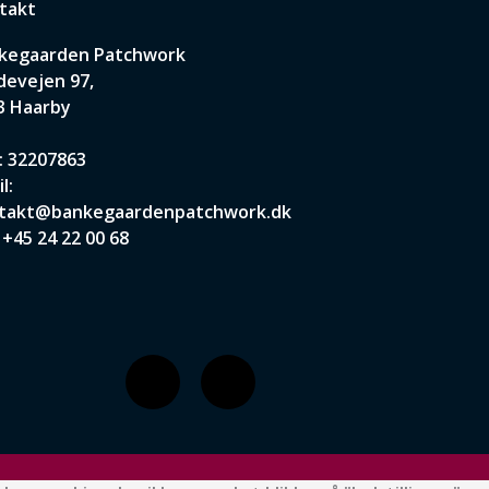
takt
kegaarden Patchwork
devejen 97,
3 Haarby
: 32207863
l:
takt@bankegaardenpatchwork.dk
:
+45 24 22 00 68
F
I
a
n