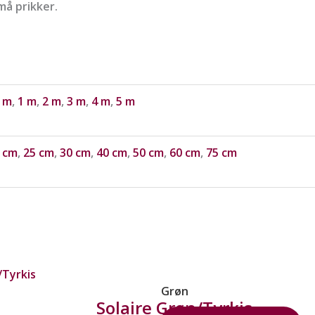
å prikker.
 m
,
1 m
,
2 m
,
3 m
,
4 m
,
5 m
 cm
,
25 cm
,
30 cm
,
40 cm
,
50 cm
,
60 cm
,
75 cm
Grøn
Solaire Grøn/Tyrkis