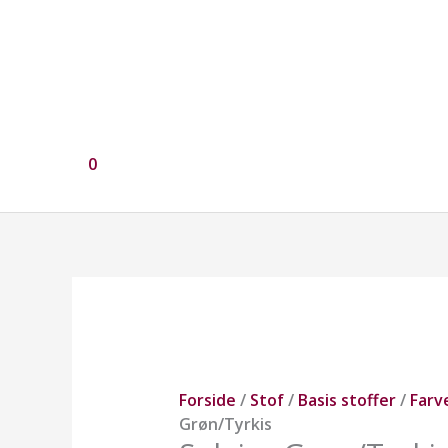
0
Solaire
Grøn/Tyrkis
antal
Forside
/
Stof
/
Basis stoffer
/
Farv
Grøn/Tyrkis