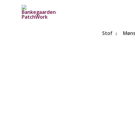
Gå
til
indholdet
Stof
Møns