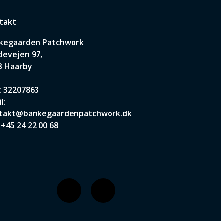
takt
kegaarden Patchwork
devejen 97,
3 Haarby
: 32207863
l:
takt@bankegaardenpatchwork.dk
:
+45 24 22 00 68
F
I
a
n