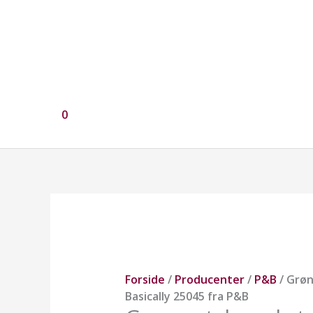
0
Grøn
patchworkstof,
Basically
25045
fra
Forside
/
Producenter
/
P&B
/ Grøn
P&B
Basically 25045 fra P&B
antal