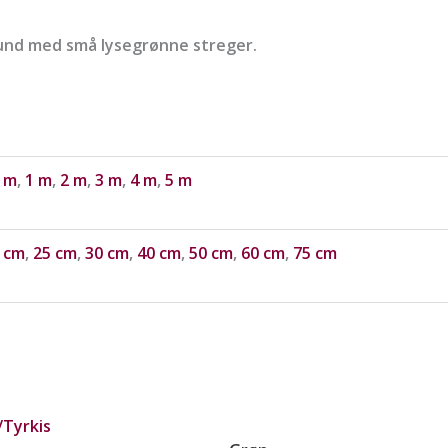
und med små lysegrønne streger.
 m
,
1 m
,
2 m
,
3 m
,
4 m
,
5 m
 cm
,
25 cm
,
30 cm
,
40 cm
,
50 cm
,
60 cm
,
75 cm