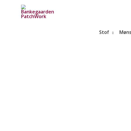
Gå
til
indholdet
Stof
Møns