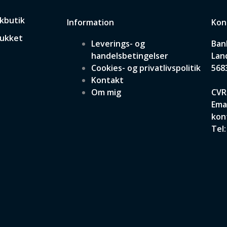
skbutik
Information
Kon
Lukket
Leverings- og
Ban
handelsbetingelser
Lan
Cookies- og privatlivspolitik
568
Kontakt
Om mig
CVR
Emai
kon
Tel