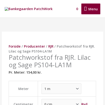
Gå
Menu
til
0
Menu
indholdet
Patchworkstof
Dette
Dette
Dette
fra
vare
vare
vare
RJR.
har
har
har
Lilac
flere
flere
flere
og
varianter.
varianter.
varianter.
Sage
Mulighederne
Mulighederne
Mulighederne
Forside
/
Producenter
/
RJR
/ Patchworkstof fra RJR.
PS104-
kan
kan
kan
Lilac og Sage PS104-LA1M
LA1M
vælges
vælges
vælges
Patchworkstof fra RJR. Lilac
antal
på
på
på
og Sage PS104-LA1M
varesiden
varesiden
varesiden
Pr. Meter:
154,00
kr.
Meter
Ryd
Centimeter