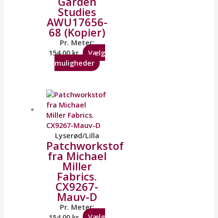
Garden
Studies
AWU17656-
68 (Kopier)
Pr. Meter:
154,00
kr.
Vælg
muligheder
Lyserød/Lilla
Patchworkstof
fra Michael
Miller
Fabrics.
CX9267-
Mauv-D
Pr. Meter:
154,00
kr.
Vælg