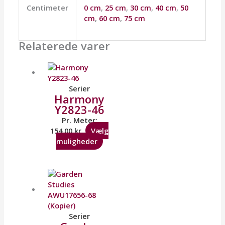
Centimeter
0 cm
,
25 cm
,
30 cm
,
40 cm
,
50
cm
,
60 cm
,
75 cm
Relaterede varer
Serier
Harmony
Y2823-46
Pr. Meter:
154,00
kr.
Vælg
muligheder
Serier