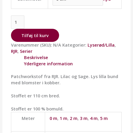
Tilføj til kurv
Varenummer (SKU):
N/A
Kategorier:
Lyserød/Lilla
,
RJR
,
Serier
Beskrivelse
Yderligere information
Patchworkstof fra RJR. Lilac og Sage. Lys lilla bund
med blomster i kobber.
Stoffet er 110 cm bred.
Stoffet er 100 % bomuld.
Meter
0 m
,
1 m
,
2 m
,
3 m
,
4 m
,
5 m