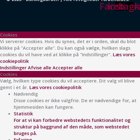
Facebook
Instag
Cookies
Vi serverer cookies. Hvis du synes, det er i orden, skal du blot
klikke på "Accepter alle". Du kan også vælge, hvilken slags
cookies du vil have ved at klikke på "Indstillinger".
Læs vores
cookiepolitik
Indstillinger
Afvise alle
Accepter alle
Cookies
Vælg, hvilken type cookies du vil acceptere. Dit valg vil blive
gemt i et år.
Læs vores cookiepolitik
Nødvendig
Disse cookies er ikke valgfrie. De er nødvendige for, at
hjemmesiden kan fungere.
Statistik
For at vi kan forbedre webstedets funktionalitet og
struktur på baggrund af den måde, som webstedet
bruges på.
Erfaring