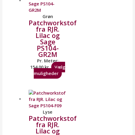
Grøn
Patchworkstof
fra RJR.
Lilac og
Sage
PS104-
GR2M
Pr. Meter:
154,00
kr.
Vælg
muligheder
Lyse
Patchworkstof
fra RJR.
Lilac og