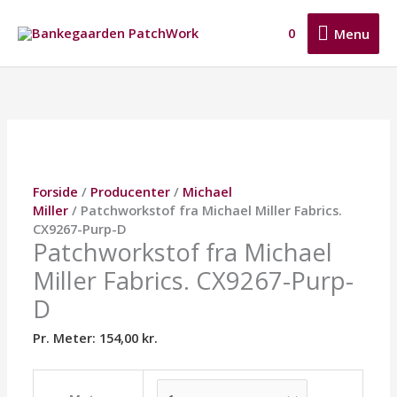
Gå
Menu
til
0
Menu
indholdet
Patchworkstof
Dette
Dette
Dette
fra
vare
vare
vare
Michael
har
har
har
Miller
flere
flere
flere
Fabrics.
varianter.
varianter.
varianter.
CX9267-
Mulighederne
Mulighederne
Mulighederne
Purp-
kan
kan
kan
Forside
/
Producenter
/
Michael
D
vælges
vælges
vælges
Miller
/ Patchworkstof fra Michael Miller Fabrics.
antal
på
på
på
CX9267-Purp-D
varesiden
varesiden
varesiden
Patchworkstof fra Michael
Miller Fabrics. CX9267-Purp-
D
Pr. Meter:
154,00
kr.