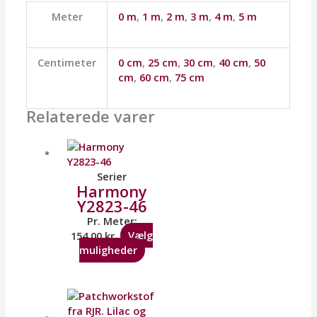
Meter
0 m
,
1 m
,
2 m
,
3 m
,
4 m
,
5 m
Centimeter
0 cm
,
25 cm
,
30 cm
,
40 cm
,
50
cm
,
60 cm
,
75 cm
Relaterede varer
Serier
Harmony
Y2823-46
Pr. Meter:
154,00
kr.
Vælg
muligheder