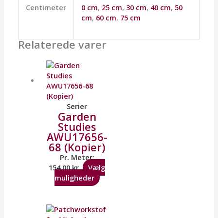
Centimeter
0 cm
,
25 cm
,
30 cm
,
40 cm
,
50
cm
,
60 cm
,
75 cm
Relaterede varer
Serier
Garden
Studies
AWU17656-
68 (Kopier)
Pr. Meter:
154,00
kr.
Vælg
muligheder