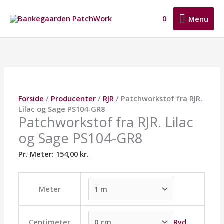
Gå
Menu
til
0
Menu
indholdet
Patchworkstof
Dette
Dette
Dette
fra
vare
vare
vare
RJR.
har
har
har
Lilac
flere
flere
flere
og
varianter.
varianter.
varianter.
Sage
Mulighederne
Mulighederne
Mulighederne
Forside
/
Producenter
/
RJR
/ Patchworkstof fra RJR.
PS104-
kan
kan
kan
Lilac og Sage PS104-GR8
GR8
vælges
vælges
vælges
Patchworkstof fra RJR. Lilac
antal
på
på
på
og Sage PS104-GR8
varesiden
varesiden
varesiden
Pr. Meter:
154,00
kr.
Meter
Ryd
Centimeter