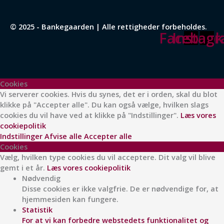
© 2025 - Bankegaarden | Alle rettigheder forbeholdes.
Facebook
Instag
Cookies
Vi serverer cookies. Hvis du synes, det er i orden, skal du blot
klikke på "Accepter alle". Du kan også vælge, hvilken slags
cookies du vil have ved at klikke på "Indstillinger".
Læs vores
cookiepolitik
Indstillinger
Afvise alle
Accepter alle
Cookies
Vælg, hvilken type cookies du vil acceptere. Dit valg vil blive
gemt i et år.
Læs vores cookiepolitik
Nødvendig
Disse cookies er ikke valgfrie. De er nødvendige for, at
hjemmesiden kan fungere.
Statistik
For at vi kan forbedre webstedets funktionalitet og