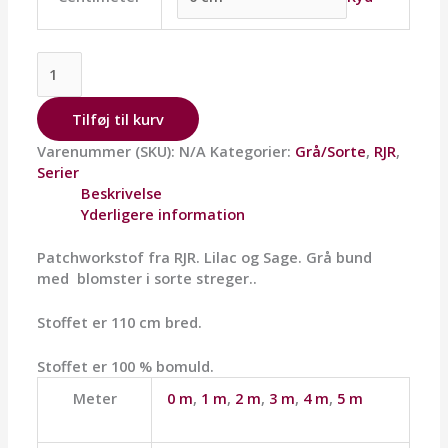
Tilføj til kurv
Varenummer (SKU):
N/A
Kategorier:
Grå/Sorte
,
RJR
,
Serier
Beskrivelse
Yderligere information
Patchworkstof fra RJR. Lilac og Sage. Grå bund
med blomster i sorte streger..
Stoffet er 110 cm bred.
Stoffet er 100 % bomuld.
Meter
0 m
,
1 m
,
2 m
,
3 m
,
4 m
,
5 m