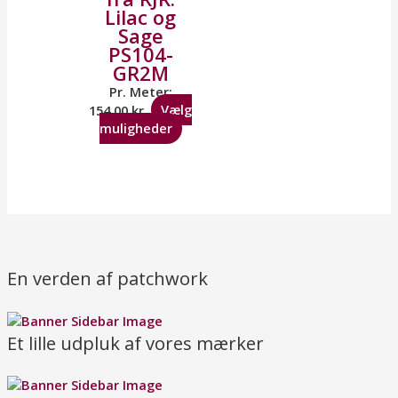
Lilac og
Sage
PS104-
GR2M
Pr. Meter:
154,00
kr.
Vælg
muligheder
En verden af patchwork
Et lille udpluk af vores mærker