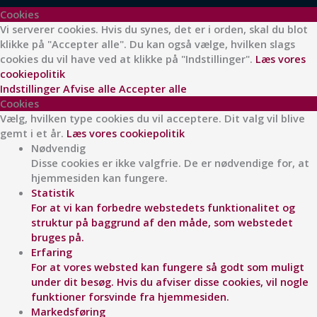
c
s
Cookies
e
t
Vi serverer cookies. Hvis du synes, det er i orden, skal du blot
klikke på "Accepter alle". Du kan også vælge, hvilken slags
cookies du vil have ved at klikke på "Indstillinger".
Læs vores
b
a
cookiepolitik
Indstillinger
Afvise alle
Accepter alle
o
g
Cookies
Vælg, hvilken type cookies du vil acceptere. Dit valg vil blive
gemt i et år.
Læs vores cookiepolitik
o
r
Nødvendig
Disse cookies er ikke valgfrie. De er nødvendige for, at
k
a
hjemmesiden kan fungere.
Statistik
For at vi kan forbedre webstedets funktionalitet og
struktur på baggrund af den måde, som webstedet
bruges på.
Erfaring
For at vores websted kan fungere så godt som muligt
under dit besøg. Hvis du afviser disse cookies, vil nogle
funktioner forsvinde fra hjemmesiden.
Markedsføring