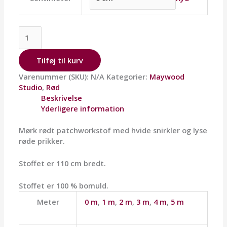
Tilføj til kurv
Varenummer (SKU):
N/A
Kategorier:
Maywood
Studio
,
Rød
Beskrivelse
Yderligere information
Mørk rødt patchworkstof med hvide snirkler og lyse
røde prikker.
Stoffet er 110 cm bredt.
Stoffet er 100 % bomuld.
Meter
0 m
,
1 m
,
2 m
,
3 m
,
4 m
,
5 m