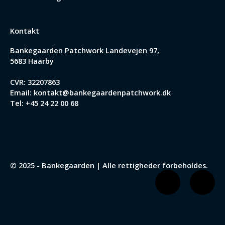
Kontakt
Bankegaarden Patchwork
Landevejen 97,
5683 Haarby
CVR: 32207863
Email:
kontakt@bankegaardenpatchwork.dk
Tel:
+45 24 22 00 68
© 2025 - Bankegaarden | Alle rettigheder forbeholdes.
F
I
a
n