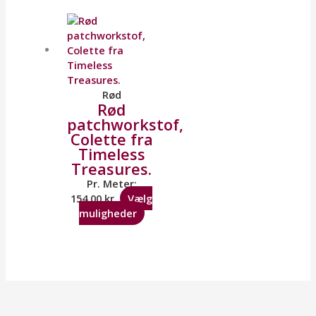
Rød
Rød
patchworkstof,
Colette fra
Timeless
Treasures.
Pr. Meter:
154,00
kr.
Vælg
muligheder