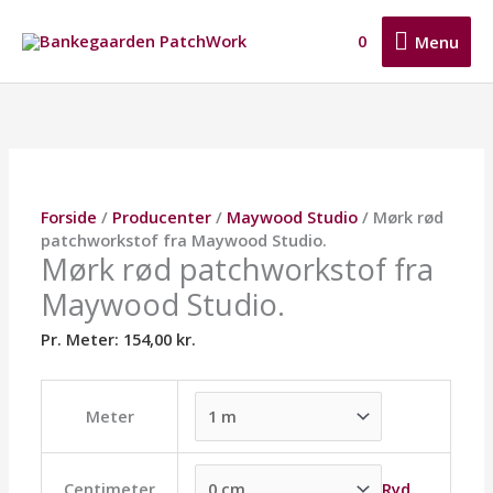
Gå
Menu
til
0
Menu
indholdet
Mørk
Dette
Dette
Dette
rød
vare
vare
vare
patchworkstof
har
har
har
fra
flere
flere
flere
Maywood
varianter.
varianter.
varianter.
Studio.
Mulighederne
Mulighederne
Mulighederne
Forside
/
Producenter
/
Maywood Studio
/ Mørk rød
antal
kan
kan
kan
patchworkstof fra Maywood Studio.
vælges
vælges
vælges
Mørk rød patchworkstof fra
på
på
på
Maywood Studio.
varesiden
varesiden
varesiden
Pr. Meter:
154,00
kr.
Meter
Ryd
Centimeter