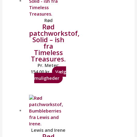
Rød
Rød
patchworkstof,
Solid – ish
fra
Timeless
Treasures.
Pr. Meter:
154,00
kr.
Vælg
muligheder
Lewis and Irene
Rød