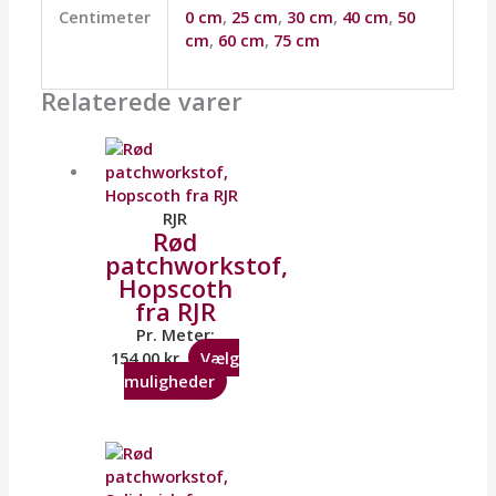
Centimeter
0 cm
,
25 cm
,
30 cm
,
40 cm
,
50
cm
,
60 cm
,
75 cm
Relaterede varer
RJR
Rød
patchworkstof,
Hopscoth
fra RJR
Pr. Meter:
154,00
kr.
Vælg
muligheder