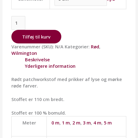
Tilføj til kurv
Varenummer (SKU):
N/A
Kategorier:
Rød
,
Wilmington
Beskrivelse
Yderligere information
Rødt patchworkstof med prikker af lyse og mørke
røde farver.
Stoffet er 110 cm bredt.
Stoffet er 100 % bomuld.
Meter
0 m
,
1 m
,
2 m
,
3 m
,
4 m
,
5 m