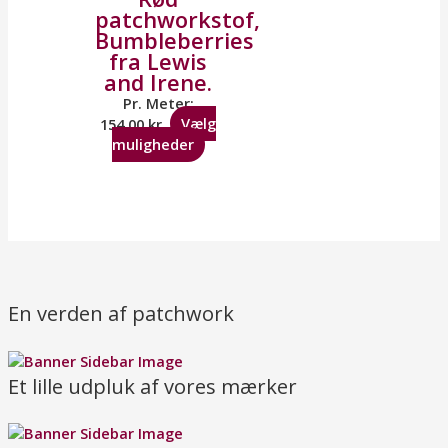
patchworkstof,
Bumbleberries
fra Lewis
and Irene.
Pr. Meter:
154,00
kr.
Vælg
muligheder
En verden af patchwork
Et lille udpluk af vores mærker