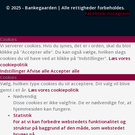
© 2025 - Bankegaarden | Alle rettigheder forbeholdes.
Facebook
Instagram
Cookies
Vi serverer cookies. Hvis du synes, det er i orden, skal du blot
klikke på "Accepter alle". Du kan også vælge, hvilken slags
cookies du vil have ved at klikke på "Indstillinger".
Læs vores
cookiepolitik
Indstillinger
Afvise alle
Accepter alle
Cookies
Vælg, hvilken type cookies du vil acceptere. Dit valg vil blive
gemt i et år.
Læs vores cookiepolitik
Nødvendig
Disse cookies er ikke valgfrie. De er nødvendige for, at
hjemmesiden kan fungere.
Statistik
For at vi kan forbedre webstedets funktionalitet og
struktur på baggrund af den måde, som webstedet
bruges på.