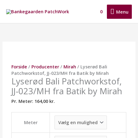
Gå
Menu
til
0
Menu
indholdet
Lyserød
Dette
Dette
Dette
Bali
vare
vare
vare
Patchworkstof,
har
har
har
JJ-
flere
flere
flere
023/MH
varianter.
varianter.
varianter.
fra
Mulighederne
Mulighederne
Mulighederne
Batik
kan
kan
kan
Forside
/
Producenter
/
Mirah
/ Lyserød Bali
by
vælges
vælges
vælges
Patchworkstof, JJ-023/MH fra Batik by Mirah
Mirah
på
på
på
Lyserød Bali Patchworkstof,
antal
varesiden
varesiden
varesiden
JJ-023/MH fra Batik by Mirah
Pr. Meter:
164,00
kr.
Meter