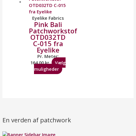
Eyelike Fabrics
Pink Bali
Patchworkstof
OTD032TD
C-015 fra
Eyelike
Pr. Meter:
164,00
kr.
Vælg
muligheder
En verden af patchwork