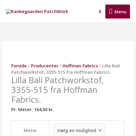
Gå
Menu
til
0
Menu
indholdet
Lilla
Dette
Dette
Dette
Bali
vare
vare
vare
Patchworkstof,
har
har
har
3355-
flere
flere
flere
515
varianter.
varianter.
varianter.
fra
Mulighederne
Mulighederne
Mulighederne
Hoffman
kan
kan
kan
Forside
/
Producenter
/
Hoffman Fabrics
/ Lilla Bali
Fabrics.
vælges
vælges
vælges
Patchworkstof, 3355-515 fra Hoffman Fabrics.
antal
på
på
på
Lilla Bali Patchworkstof,
varesiden
varesiden
varesiden
3355-515 fra Hoffman
Fabrics.
Pr. Meter:
164,00
kr.
Meter