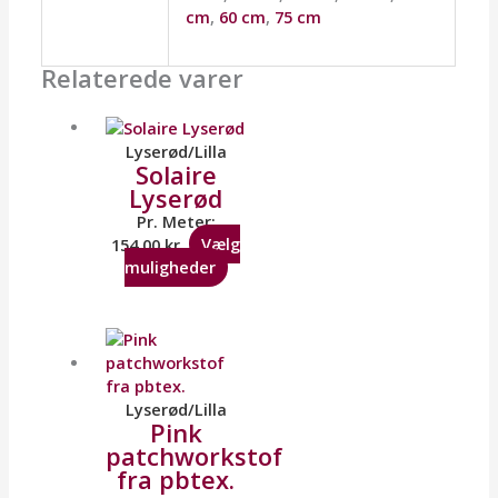
cm
,
60 cm
,
75 cm
Relaterede varer
Lyserød/Lilla
Solaire
Lyserød
Pr. Meter:
154,00
kr.
Vælg
muligheder
Lyserød/Lilla
Pink
patchworkstof
fra pbtex.