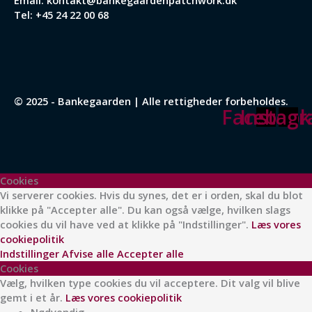
Email:
kontakt@bankegaardenpatchwork.dk
Tel:
+45 24 22 00 68
© 2025 - Bankegaarden | Alle rettigheder forbeholdes.
Facebook
Instag
Cookies
Vi serverer cookies. Hvis du synes, det er i orden, skal du blot
klikke på "Accepter alle". Du kan også vælge, hvilken slags
cookies du vil have ved at klikke på "Indstillinger".
Læs vores
cookiepolitik
Indstillinger
Afvise alle
Accepter alle
Cookies
Vælg, hvilken type cookies du vil acceptere. Dit valg vil blive
gemt i et år.
Læs vores cookiepolitik