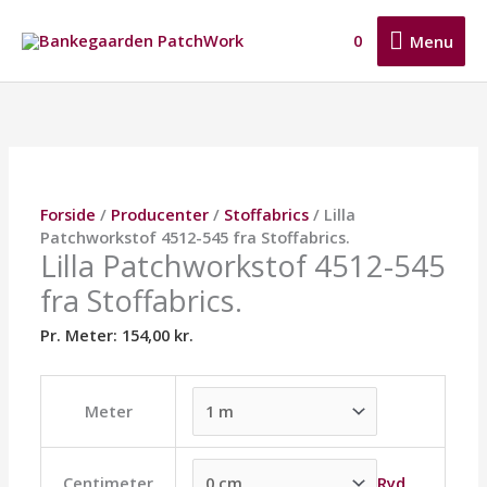
Gå
Menu
til
0
Menu
indholdet
Lilla
Dette
Dette
Dette
Patchworkstof
vare
vare
vare
4512-
har
har
har
545
flere
flere
flere
fra
varianter.
varianter.
varianter.
Stoffabrics.
Mulighederne
Mulighederne
Mulighederne
Forside
/
Producenter
/
Stoffabrics
/ Lilla
antal
kan
kan
kan
Patchworkstof 4512-545 fra Stoffabrics.
vælges
vælges
vælges
Lilla Patchworkstof 4512-545
på
på
på
fra Stoffabrics.
varesiden
varesiden
varesiden
Pr. Meter:
154,00
kr.
Meter
Ryd
Centimeter