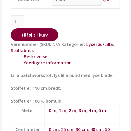
Tilføj til kurv
Varenummer (SKU):
N/A
Kategorier:
Lyserød/Lilla
,
Stoffabrics
Beskrivelse
Yderligere information
Lilla patchworkstof, lys lilla bund med lyse blade.
Stoffet er 110 cm bredt.
Stoffet er 100 % bomuld.
Meter
0 m
,
1 m
,
2 m
,
3 m
,
4 m
,
5 m
Centimeter
0 cm
,
25 cm
,
30 cm
,
40 cm
,
50