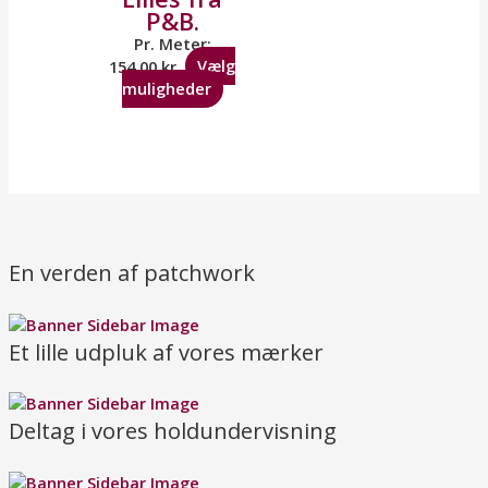
P&B.
Pr. Meter:
154,00
kr.
Vælg
muligheder
En verden af patchwork
Et lille udpluk af vores mærker
Deltag i vores holdundervisning