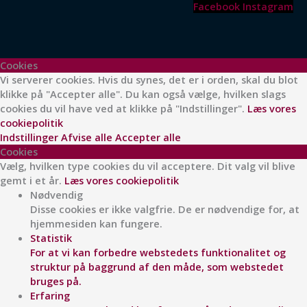
Facebook
Instagram
Cookies
Vi serverer cookies. Hvis du synes, det er i orden, skal du blot
klikke på "Accepter alle". Du kan også vælge, hvilken slags
cookies du vil have ved at klikke på "Indstillinger".
Læs vores
cookiepolitik
Indstillinger
Afvise alle
Accepter alle
Cookies
Vælg, hvilken type cookies du vil acceptere. Dit valg vil blive
gemt i et år.
Læs vores cookiepolitik
Nødvendig
Disse cookies er ikke valgfrie. De er nødvendige for, at
hjemmesiden kan fungere.
Statistik
For at vi kan forbedre webstedets funktionalitet og
struktur på baggrund af den måde, som webstedet
bruges på.
Erfaring