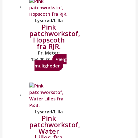
Lyserød/Lilla
Pink
patchworkstof,
Hopscoth
fra RJR.
Pr. Meter:
154,00
kr.
Vælg
muligheder
Lyserød/Lilla
Pink
patchworkstof,
Water
Lilles fra