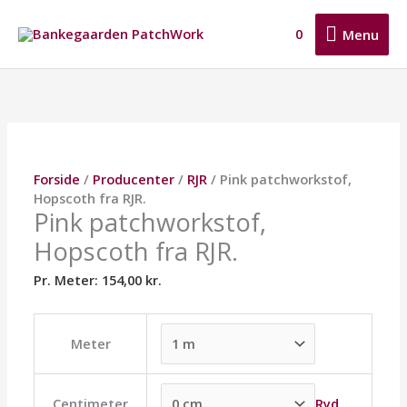
Gå
Menu
til
0
Menu
indholdet
Pink
Dette
Dette
Dette
patchworkstof,
vare
vare
vare
Hopscoth
har
har
har
fra
flere
flere
flere
RJR.
varianter.
varianter.
varianter.
antal
Mulighederne
Mulighederne
Mulighederne
Forside
/
Producenter
/
RJR
/ Pink patchworkstof,
kan
kan
kan
Hopscoth fra RJR.
vælges
vælges
vælges
Pink patchworkstof,
på
på
på
Hopscoth fra RJR.
varesiden
varesiden
varesiden
Pr. Meter:
154,00
kr.
Meter
Ryd
Centimeter