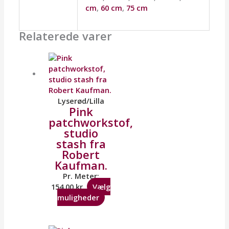
cm
,
60 cm
,
75 cm
Relaterede varer
Lyserød/Lilla
Pink
patchworkstof,
studio
stash fra
Robert
Kaufman.
Pr. Meter:
154,00
kr.
Vælg
muligheder