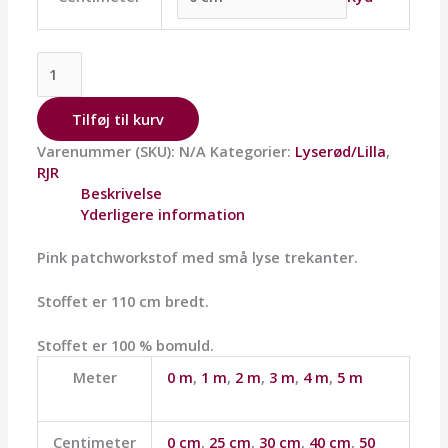
Tilføj til kurv
Varenummer (SKU):
N/A
Kategorier:
Lyserød/Lilla
,
RJR
Beskrivelse
Yderligere information
Pink patchworkstof med små lyse trekanter.
Stoffet er 110 cm bredt.
Stoffet er 100 % bomuld.
Meter
0 m
,
1 m
,
2 m
,
3 m
,
4 m
,
5 m
Centimeter
0 cm
,
25 cm
,
30 cm
,
40 cm
,
50