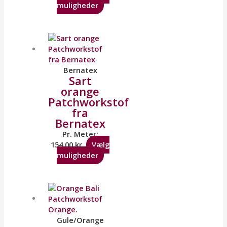
muligheder
Bernatex
Sart
orange
Patchworkstof
fra
Bernatex
Pr. Meter:
154,00
kr.
Vælg
muligheder
Gule/Orange