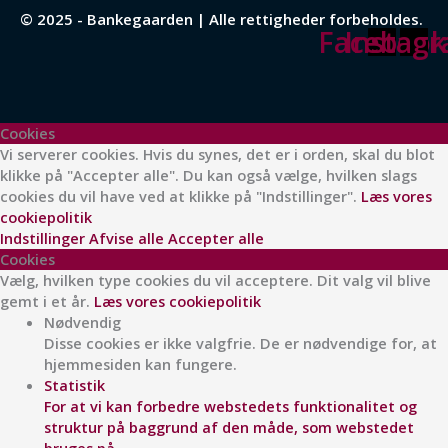
© 2025 - Bankegaarden | Alle rettigheder forbeholdes.
Facebook
Instag
Cookies
Vi serverer cookies. Hvis du synes, det er i orden, skal du blot
klikke på "Accepter alle". Du kan også vælge, hvilken slags
cookies du vil have ved at klikke på "Indstillinger".
Læs vores
cookiepolitik
Indstillinger
Afvise alle
Accepter alle
Cookies
Vælg, hvilken type cookies du vil acceptere. Dit valg vil blive
gemt i et år.
Læs vores cookiepolitik
Nødvendig
Disse cookies er ikke valgfrie. De er nødvendige for, at
hjemmesiden kan fungere.
Statistik
For at vi kan forbedre webstedets funktionalitet og
struktur på baggrund af den måde, som webstedet