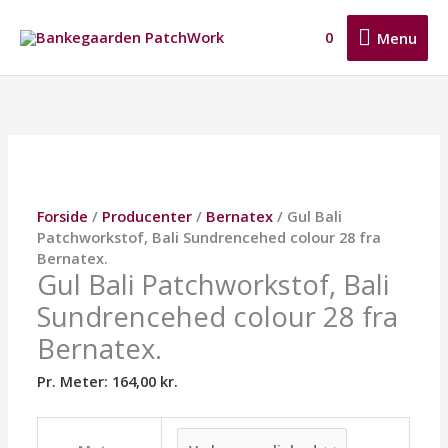
Gå
Menu
til
0
Menu
indholdet
Gul
Dette
Dette
Dette
Bali
vare
vare
vare
Patchworkstof,
har
har
har
Bali
flere
flere
flere
Sundrencehed
varianter.
varianter.
varianter.
colour
Mulighederne
Mulighederne
Mulighederne
28
kan
kan
kan
Forside
/
Producenter
/
Bernatex
/ Gul Bali
fra
vælges
vælges
vælges
Patchworkstof, Bali Sundrencehed colour 28 fra
Bernatex.
på
på
på
Bernatex.
antal
varesiden
varesiden
varesiden
Gul Bali Patchworkstof, Bali
Sundrencehed colour 28 fra
Bernatex.
Pr. Meter:
164,00
kr.