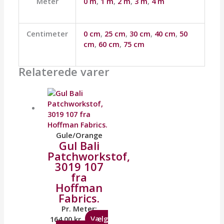
Meter
0 m
,
1 m
,
2 m
,
3 m
,
4 m
Centimeter
0 cm
,
25 cm
,
30 cm
,
40 cm
,
50
cm
,
60 cm
,
75 cm
Relaterede varer
Gule/Orange
Gul Bali
Patchworkstof,
3019 107
fra
Hoffman
Fabrics.
Pr. Meter:
164,00
kr.
Vælg