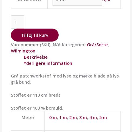
Tilføj til kurv
Varenummer (SKU):
N/A
Kategorier:
Grå/Sorte
,
Wilmington
Beskrivelse
Yderligere information
Grå patchworkstof med lyse og mørke blade på lys
grå bund.
Stoffet er 110 cm bredt.
Stoffet er 100 % bomuld.
Meter
0 m
,
1 m
,
2 m
,
3 m
,
4 m
,
5 m