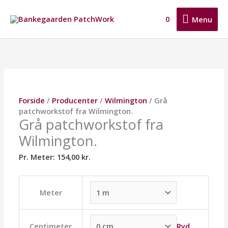
Gå
Menu
til
0
Menu
indholdet
Grå
Dette
Dette
Dette
patchworkstof
vare
vare
vare
fra
har
har
har
Wilmington.
flere
flere
flere
antal
varianter.
varianter.
varianter.
Mulighederne
Mulighederne
Mulighederne
Forside
/
Producenter
/
Wilmington
/ Grå
kan
kan
kan
patchworkstof fra Wilmington.
vælges
vælges
vælges
Grå patchworkstof fra
på
på
på
Wilmington.
varesiden
varesiden
varesiden
Pr. Meter:
154,00
kr.
Meter
Ryd
Centimeter