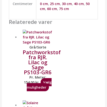
Centimeter
0 cm
,
25 cm
,
30 cm
,
40 cm
,
50
cm
,
60 cm
,
75 cm
Relaterede varer
Grå/Sorte
Patchworkstof
fra RJR.
Lilac og
Sage
PS103-GR6
Pr. Meter:
154,00
kr.
Vælg
muligheder