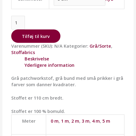
Tilføj til kurv
Varenummer (SKU):
N/A
Kategorier:
Grå/Sorte
,
Stoffabrics
Beskrivelse
Yderligere information
Grå patchworkstof, grå bund med små prikker i grå
farver som danner kvadrater.
Stoffet er 110 cm bredt.
Stoffet er 100 % bomuld.
Meter
0 m
,
1 m
,
2 m
,
3 m
,
4 m
,
5 m