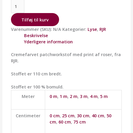
Tilføj til kurv
Varenummer (SKU):
N/A
Kategorier:
Lyse
,
RJR
Beskrivelse
Yderligere information
Cremefarvet patchworkstof med print af roser, fra
RJR.
Stoffet er 110 cm bredt.
Stoffet er 100 % bomuld.
Meter
0 m
,
1 m
,
2 m
,
3 m
,
4 m
,
5 m
Centimeter
0 cm
,
25 cm
,
30 cm
,
40 cm
,
50
cm
,
60 cm
,
75 cm