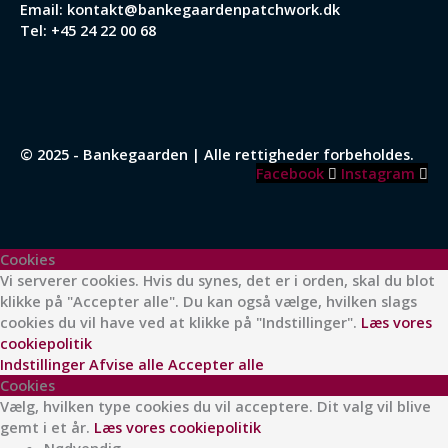
Email:
kontakt@bankegaardenpatchwork.dk
Tel:
+45 24 22 00 68
© 2025 - Bankegaarden | Alle rettigheder forbeholdes.
Facebook
Instagram
Cookies
Vi serverer cookies. Hvis du synes, det er i orden, skal du blot
klikke på "Accepter alle". Du kan også vælge, hvilken slags
cookies du vil have ved at klikke på "Indstillinger".
Læs vores
cookiepolitik
Indstillinger
Afvise alle
Accepter alle
Cookies
Vælg, hvilken type cookies du vil acceptere. Dit valg vil blive
gemt i et år.
Læs vores cookiepolitik
Nødvendig