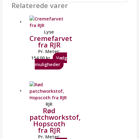
Relaterede varer
Lyse
Cremefarvet
fra RJR
Pr. Meter:
154,00
kr.
Vælg
muligheder
RJR
Rød
patchworkstof,
Hopscoth
fra RJR
Pr. Meter: