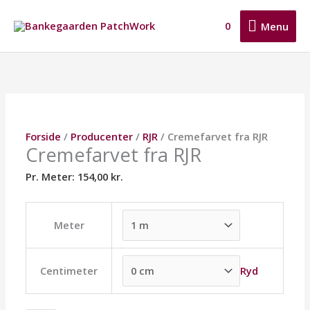
Gå
Menu
til
0
Menu
indholdet
Cremefarvet
Dette
Dette
Dette
fra
vare
vare
vare
RJR
har
har
har
antal
flere
flere
flere
varianter.
varianter.
varianter.
Mulighederne
Mulighederne
Mulighederne
Forside
/
Producenter
/
RJR
/ Cremefarvet fra RJR
kan
kan
kan
Cremefarvet fra RJR
vælges
vælges
vælges
på
på
på
Pr. Meter:
154,00
kr.
varesiden
varesiden
varesiden
Meter
Ryd
Centimeter