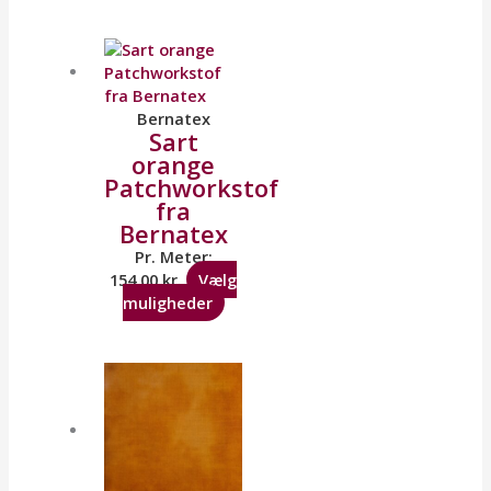
Bernatex
Sart
orange
Patchworkstof
fra
Bernatex
Pr. Meter:
154,00
kr.
Vælg
muligheder