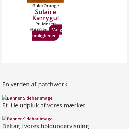
Gule/Orange
Solaire
Karrygul
Pr. Meter:
154,00
kr.
Vælg
muligheder
En verden af patchwork
Et lille udpluk af vores mærker
Deltag i vores holdundervisning