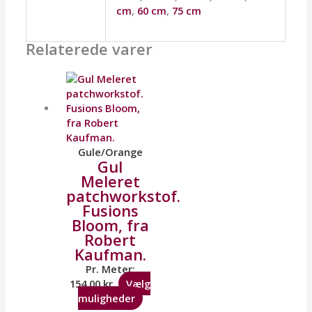
cm
,
60 cm
,
75 cm
Relaterede varer
Gule/Orange
Gul
Meleret
patchworkstof.
Fusions
Bloom, fra
Robert
Kaufman.
Pr. Meter:
154,00
kr.
Vælg
muligheder