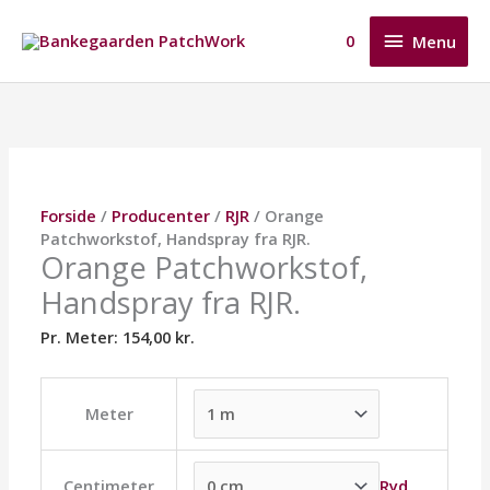
Gå
Menu
til
0
Menu
indholdet
Orange
Dette
Dette
Dette
Patchworkstof,
vare
vare
vare
Handspray
har
har
har
fra
flere
flere
flere
RJR.
varianter.
varianter.
varianter.
antal
Mulighederne
Mulighederne
Mulighederne
Forside
/
Producenter
/
RJR
/ Orange
kan
kan
kan
Patchworkstof, Handspray fra RJR.
vælges
vælges
vælges
Orange Patchworkstof,
på
på
på
Handspray fra RJR.
varesiden
varesiden
varesiden
Pr. Meter:
154,00
kr.
Meter
Ryd
Centimeter