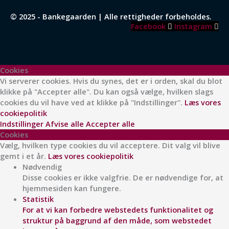
© 2025 - Bankegaarden | Alle rettigheder forbeholdes.
Facebook
Instagram
Cookies
Vi serverer cookies. Hvis du synes, det er i orden, skal du blot
klikke på "Accepter alle". Du kan også vælge, hvilken slags
cookies du vil have ved at klikke på "Indstillinger".
Læs vores
cookiepolitik
Indstillinger
Afvise alle
Accepter alle
Cookies
Vælg, hvilken type cookies du vil acceptere. Dit valg vil blive
gemt i et år.
Læs vores cookiepolitik
Nødvendig
Disse cookies er ikke valgfrie. De er nødvendige for, at
hjemmesiden kan fungere.
Statistik
For at vi kan forbedre webstedets funktionalitet og
struktur på baggrund af den måde, som webstedet