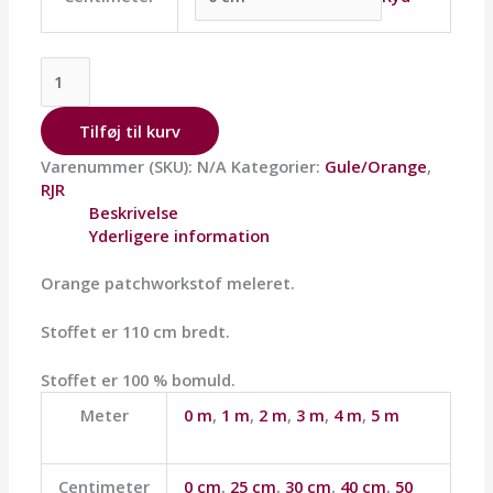
Tilføj til kurv
Varenummer (SKU):
N/A
Kategorier:
Gule/Orange
,
RJR
Beskrivelse
Yderligere information
Orange patchworkstof meleret.
Stoffet er 110 cm bredt.
Stoffet er 100 % bomuld.
Meter
0 m
,
1 m
,
2 m
,
3 m
,
4 m
,
5 m
Centimeter
0 cm
,
25 cm
,
30 cm
,
40 cm
,
50